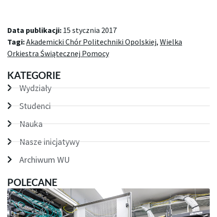
Data publikacji:
15 stycznia 2017
Tagi:
Akademicki Chór Politechniki Opolskiej
,
Wielka
Orkiestra Świątecznej Pomocy
KATEGORIE
Wydziały
Studenci
Nauka
Nasze inicjatywy
Archiwum WU
POLECANE