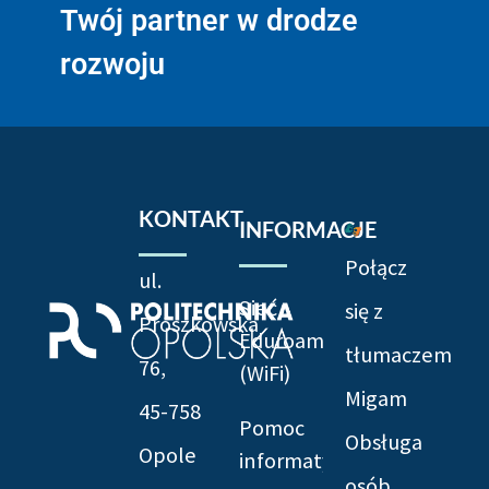
Twój partner w drodze
rozwoju
KONTAKT
INFORMACJE
Połącz
ul.
Sieć
się z
Prószkowska
Eduroam
tłumaczem
76,
(WiFi)
Migam
45-758
Pomoc
Obsługa
Opole
informatyczna
osób