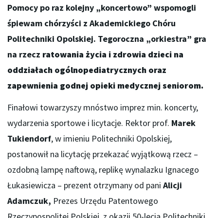
Pomocy po raz kolejny „koncertowo” wspomogli
śpiewam chórzyści z Akademickiego Chóru
Politechniki Opolskiej. Tegoroczna „
orkiestra” gra
na rzecz
ratowania życia i zdrowia dzieci na
oddziałach ogólnopediatrycznych oraz
zapewnienia godnej opieki medycznej seniorom.
Finałowi towarzyszy mnóstwo imprez min. koncerty,
wydarzenia sportowe i licytacje. Rektor prof.
Marek
Tukiendorf
, w imieniu Politechniki Opolskiej,
postanowił na licytację przekazać wyjątkową rzecz –
ozdobną lampę naftową, replikę wynalazku Ignacego
Łukasiewicza – prezent otrzymany od pani
Alicji
Adamczuk,
Prezes Urzędu Patentowego
Rzeczypospolitej Polskiej, z okazji 50-lecia Politechniki