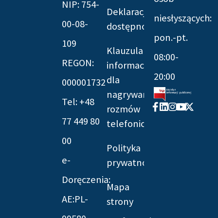
NIP: 754-
Deklaracja
niesłyszących:
00-08-
dostępności
pon.-pt.
109
Klauzula
08:00-
REGON:
informacyjna
20:00
dla
000001732
nagrywania
Tel: +48
Facebook-
Linkedin
Instagram
Youtube
X-
rozmów
f
twitter
77 449 80
telefonicznych
00
Polityka
e-
prywatności
Doręczenia:
Mapa
AE:PL-
strony