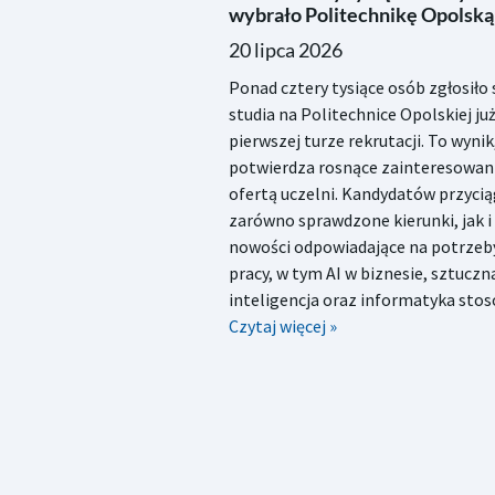
wybrało Politechnikę Opolską
20 lipca 2026
Ponad cztery tysiące osób zgłosiło 
studia na Politechnice Opolskiej ju
pierwszej turze rekrutacji. To wynik
potwierdza rosnące zainteresowan
ofertą uczelni. Kandydatów przycią
zarówno sprawdzone kierunki, jak i
nowości odpowiadające na potrzeb
pracy, w tym AI w biznesie, sztuczn
inteligencja oraz informatyka sto
Czytaj więcej »