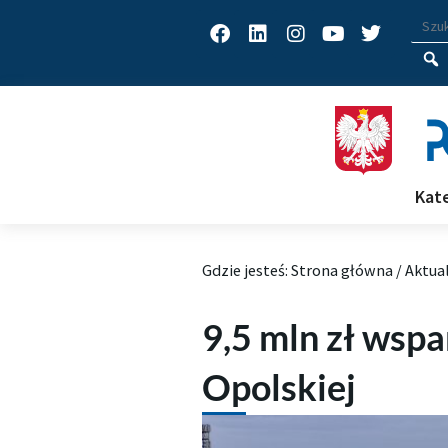
Facebook
Linkedin
Instagram
Youtube
Twitter
Wys
Wpisz
Kat
Gdzie jesteś:
Strona główna
/
Aktua
9,5 mln zł wspa
Opolskiej