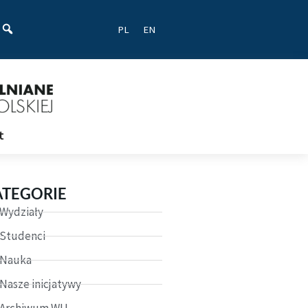
ać
PL
EN
t
ATEGORIE
Wydziały
Studenci
Nauka
Nasze inicjatywy
Archiwum WU