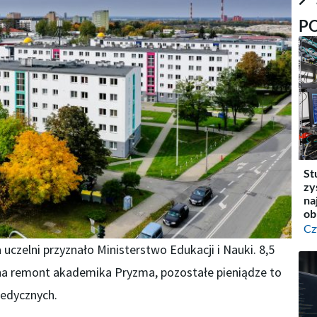
P
St
zy
na
ob
Cz
czelni przyznało Ministerstwo Edukacji i Nauki. 8,5
 na remont akademika Pryzma, pozostałe pieniądze to
edycznych.