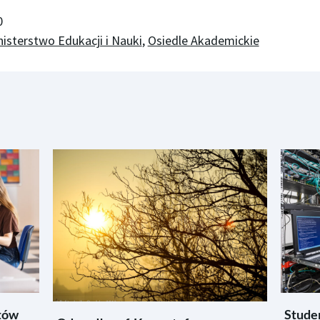
0
nisterstwo Edukacji i Nauki
,
Osiedle Akademickie
tów
Studen