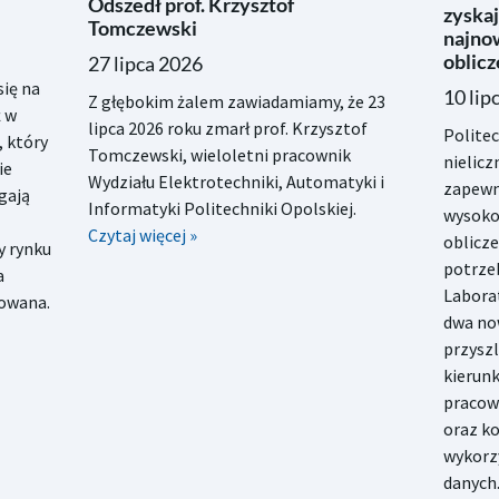
Odszedł prof. Krzysztof
zyskaj
Tomczewski
najno
oblic
27 lipca 2026
się na
10 lip
Z głębokim żalem zawiadamiamy, że 23
ż w
lipca 2026 roku zmarł prof. Krzysztof
Polite
, który
Tomczewski, wieloletni pracownik
nielicz
ie
Wydziału Elektrotechniki, Automatyki i
zapewn
gają
Informatyki Politechniki Opolskiej.
wysoko
Czytaj więcej »
oblicz
y rynku
potrze
a
Labora
sowana.
dwa no
przyszl
kierunk
pracow
oraz k
wykorz
danych