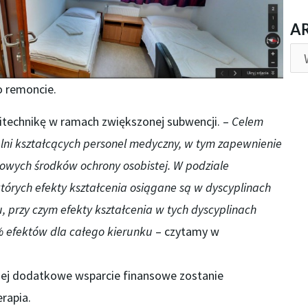
AR
A
 remoncie.
politechnikę w ramach zwiększonej subwencji. –
Celem
elni kształcących personel medyczny, w tym zapewnienie
owych środków ochrony osobistej. W podziale
których efekty kształcenia osiągane są w dyscyplinach
, przy czym efekty kształcenia w tych dyscyplinach
% efektów dla całego kierunku
– czytamy w
iej dodatkowe wsparcie finansowe zostanie
rapia.