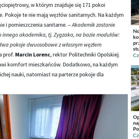
iopiętrowy, w którym znajduje się 171 pokoi
 Pokoje te nie mają węzłów sanitarnych. Na każdym
ie i pomieszczenia sanitarne. –
Akademik zostanie
No
innego akademika, tj. Zygzaka, na bazie modułów:
ko
pr
o dwa pokoje dwuosobowe z własnym węzłem
st
 prof.
Marcin Lorenc
, rektor Politechniki Opolskiej.
Cz
prawi komfort mieszkańców. Dodatkowo, na każdym
cichej nauki, natomiast na parterze pokoje dla
Op
na
Po
Cz