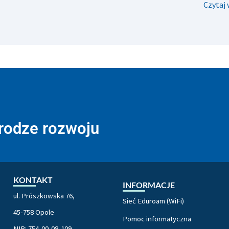
Czytaj 
drodze rozwoju
KONTAKT
INFORMACJE
ul. Prószkowska 76,
Sieć Eduroam (WiFi)
45-758 Opole
Pomoc informatyczna
NIP: 754-00-08-109