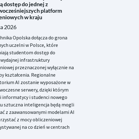
ą dostęp do jednej z
wocześniejszych platform
zeniowych w kraju
ca 2026
chnika Opolska dołącza do grona
nych uczelni w Polsce, które
iają studentom dostęp do
wydajnej infrastruktury
eniowej przeznaczonej wyłącznie na
by kształcenia. Regionalne
torium AI zostanie wyposażone w
woczesne serwery, dzięki którym
i informatycy i studenci nowego
u sztuczna inteligencja będą mogli
ać z zaawansowanymi modelami AI
orzystać z mocy obliczeniowej
ystywanej na co dzień w centrach
.