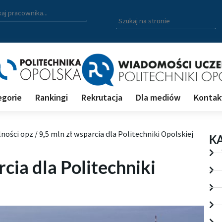
zukiwarka pracowników
 nazwisko, fragment nazwiska bądź imię pracownika aby wyszuk
Wpisz
szukaną
frazę
aby
wyszukać
na
stronie
egorie
Rankingi
Rekrutacja
Dla mediów
Kontak
lności opz
/
9,5 mln zł wsparcia dla Politechniki Opolskiej
K
rcia dla Politechniki