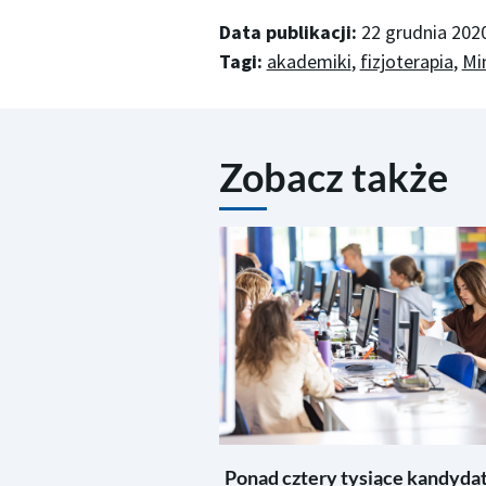
Data publikacji:
22 grudnia 202
Tagi:
akademiki
,
fizjoterapia
,
Mi
Zobacz także
Ponad cztery tysiące kandyda