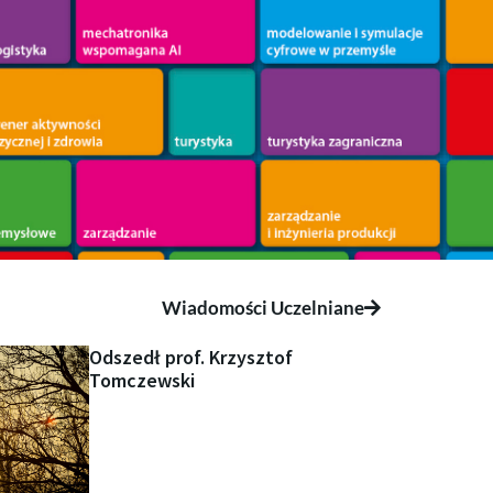
Wiadomości Uczelniane
Odszedł prof. Krzysztof
Tomczewski