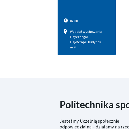
07:00
Wydział Wychowania
Fizycznego i
Fizjoterapii, budynek
nr 9
Politechnika sp
Jesteśmy Uczelnią społecznie
odpowiedzialną – działamy na rze