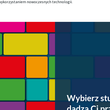
 z wykorzystaniem nowoczesnych technologii.
Wybierz stu
dadzą Ci p