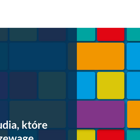
dia, które
rzewagę