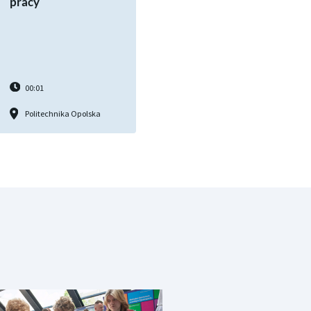
pracy
00:01
Politechnika Opolska