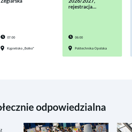
Żeglarska
2026/2027,
rejestracja…
07:00
06:00
Kąpielisko „Bolko"
Politechnika Opolska
ołecznie odpowiedzialna
cz