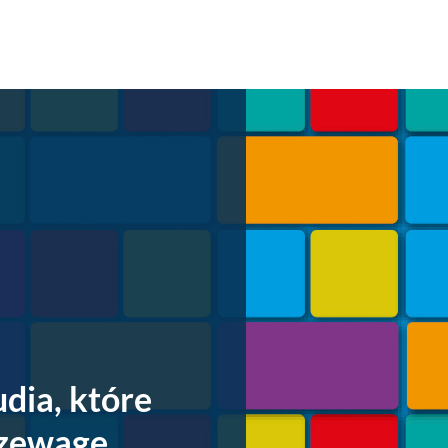
dia, które
rzewagę