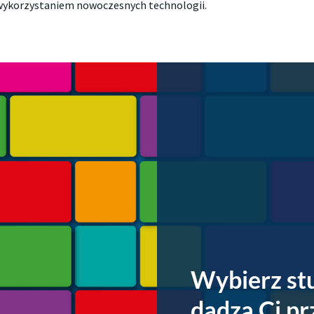
 z wykorzystaniem nowoczesnych technologii.
Wybierz stu
dadzą Ci p