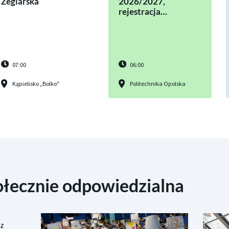
Żeglarska
2026/2027,
rejestracja…
07:00
06:00
Kąpielisko „Bolko"
Politechnika Opolska
ołecznie odpowiedzialna
cz