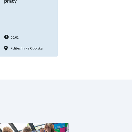
pracy
00:01
Politechnika Opolska