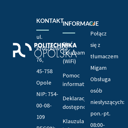
KONTAKT
INFORMACJE
Połącz
ul.
Sieć
się z
Prószkowska
Eduroam
tłumaczem
76,
(WiFi)
Migam
45-758
Pomoc
Obsługa
Opole
informatyczna
osób
NIP: 754-
Deklaracja
niesłyszących:
00-08-
dostępności
pon.-pt.
109
Klauzula
08:00-