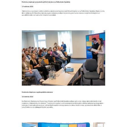
Praktyka, inspiracja i przyszłość czyli Dni Inżyniera na Politechnice Opolskiej
17 kwietnia 2026
Studenci oraz uczniowie szkół średnich wzięli udział w tegorocznych Dniach Inżyniera na Politechnice Opolskiej. Wydarzenie,
które odbyło się 16 i 17 kwietnia, było okazją do zdobycia praktycznej wiedzy, poznania nowoczesnych technologii oraz
specyfiki kierunku zarządzanie i inżynieria produkcji.
Studencka inicjatywa z ogólnopolskim odzewem
16 kwietnia 2026
Na Wydziale Wychowania Fizycznego i Fizjoterapii Politechniki Opolskiej odbyła się trzecia edycja studenckiej konferencji
naukowej „Gdyby kózka nie skakała”. Tegoroczne wydarzenie poświęcono problematyce odcinka lędźwiowego kręgosłupa –
jednemu z najczęstszych wyzwań zdrowotnych współczesnego społeczeństwa. Konferencja zgromadziła studentów z
całej Polski oraz praktykujących fizjoterapeutów.