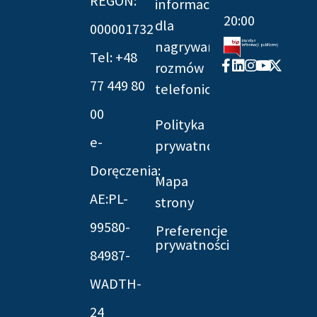
REGON:
informacyjna
20:00
dla
000001732
nagrywania
Tel: +48
Facebook-
Linkedin
Instagram
Youtube
X-
rozmów
f
twitter
77 449 80
telefonicznych
00
Polityka
e-
prywatności
Doręczenia:
Mapa
AE:PL-
strony
99580-
Preferencje
prywatności
84987-
WADTH-
24