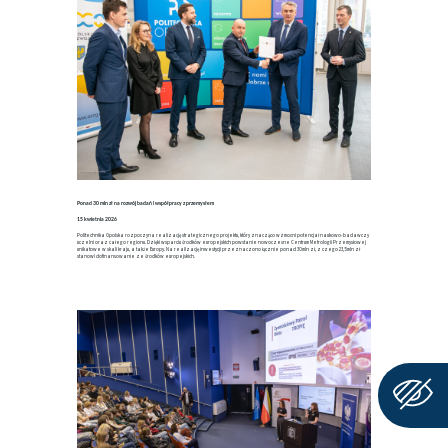
Ponad 30 mln zł na rozwój badań i współpracy z przemysłem
15 kwietnia 2026
Politechnika Opolska rozpoczyna realizację strategicznego projektu, który znacząco wzmocni potencjał naukowo-badawczy
uczelni oraz całego regionu. Dzięki wsparciu środków europejskich powstanie nowoczesne Centrum Metrologii Przemysłowej
unikatowe w skali kraju, a także Europy. Na realizację inwestycji przeznaczono łącznie ponad 30 mln zł, z czego 23,5 mln zł
stanowi dofinansowanie ze środków europejskich.