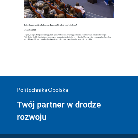
Dietetyka przyszłości na Politechnice Opolskiej. Jak jeść zdrowo i świadomie?
15 kwietnia 2026
Jak jeść, by lepiej funkcjonować, wyglądać i myśleć? Odpowiedzi na te pytania szukali uczestnicy 11. edycji konferencji na
Politechnice Opolskiej, poświęconej nowoczesnemu podejściu do żywienia i zdrowia. Wydarzenie zgromadziło ekspertów,
przedstawicieli firm oraz studentów, stając się przestrzenią realnej współpracy nauki z praktyką.
Politechnika Opolska
Twój partner w drodze
rozwoju