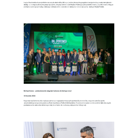
Legia Akademicka to projekt skierowany do studentów, którzy z jednej strony chcą pogłębiać swoją wiedzę, naukę i umiejętności –
studiują – a z drugiej strony chcą służyć ojczyźnie, chcą być żołnierzami Wojska Polskiego jako podoficerowie, czy oficerowie. Mogą w
jednym czasie łączyć naukę, edukację i zdobywanie zawodu ze służbą na rzecz ojczyzny – służbą w Wojsku Polskim.
Bal Sportowca – podsumowanie osiągnięć i zabawa do białego rana!
10 stycznia 2026
Nagrody i wyróżnienia dla najlepszych oraz najpopularniejszych sportowców, trenerów, i organizatorów sportu
akademickiego wręczono podczas Balu Sportowca Politechniki Opolskiej. To coroczne wydarzenie jest nie tylko okazją do
podsumowania sukcesów minionego roku, lecz także do zabawy, odprężenia i integracji.