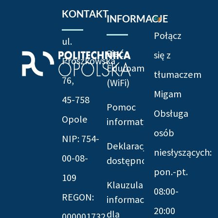
KONTAKT
INFORMACJE
Połącz
ul.
Sieć
się z
Prószkowska
Eduroam
tłumaczem
76,
(WiFi)
Migam
45-758
Pomoc
Obsługa
Opole
informatyczna
osób
NIP: 754-
Deklaracja
niesłyszących:
00-08-
dostępności
pon.-pt.
109
Klauzula
08:00-
REGON:
informacyjna
20:00
dla
000001732