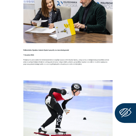
Politechnika Opolska i miasto Opole łączą siły na rzecz dostępności
7 stycznia 2026
Podpisane porozumienie to kolejny krok we współpracy uczelni i miasta Opola, związanej z dostępnością i projektowaniem
uniwersalnym. Dokument otwiera drogę do działań eksperckich, szkoleń, projektów i wydarzeń, które realnie wpłyną na
poprawę jakości obsługi osób ze szczególnymi potrzebami w przestrzeni miejskiej