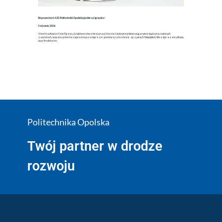
Reprezentant AZS Politechniki Opolskiej jedzie na igrzyska!
5 stycznia 2026
Short-trackowiec Felix Pigeon, dzięki konsekwentnej pracy i bardzo dobrym wynikom osiąganym w międzynarodowych
zawodach, wywalczył start w najważniejszej imprezie sportowej czterolecia – Igrzyskach Olimpijskich, które tym razem odbędą
się w Mediolanie.
Politechnika Opolska
Twój partner w drodze
rozwoju