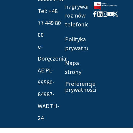
nagrywania
Tel: +48
Facebook-
Linkedin
Instagram
Youtube
X-
rozmów
f
twitter
77 449 80
telefonicznych
00
Polityka
e-
prywatności
Doręczenia:
Mapa
AE:PL-
strony
99580-
Preferencje
prywatności
84987-
WADTH-
24