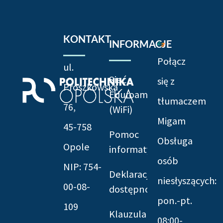
KONTAKT
INFORMACJE
Połącz
ul.
Sieć
się z
Prószkowska
Eduroam
tłumaczem
76,
(WiFi)
Migam
45-758
Pomoc
Obsługa
Opole
informatyczna
osób
NIP: 754-
Deklaracja
niesłyszących:
00-08-
dostępności
pon.-pt.
109
Klauzula
08:00-