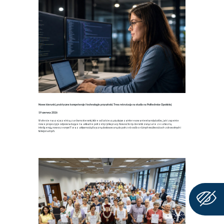
Nowe kierunki, praktyczne kompetencje i technologie przyszłości. Trwa rekrutacja na studia na Politechnice Opolskiej
19 czerwca 2026
W ofercie naszej uczelni są zarówno kierunki, które od lat cieszą się dużym zainteresowaniem kandydatów, jak i zupełnie
nowe propozycje odpowiadające na aktualne potrzeby rynku pracy. Nowość to np. kierunki związane ze sztuczną
inteligencją, nowoczesnym IT oraz aktywnością fizyczną dostosowaną do potrzeb osób o różnych możliwościach zdrowotnych i
funkcjonalnych.