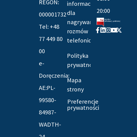
REGON:
informacyjna
20:00
dla
000001732
nagrywania
Tel: +48
Facebook-
Linkedin
Instagram
Youtube
X-
rozmów
f
twitter
77 449 80
telefonicznych
00
Polityka
e-
prywatności
Doręczenia:
Mapa
AE:PL-
strony
99580-
Preferencje
prywatności
84987-
WADTH-
24