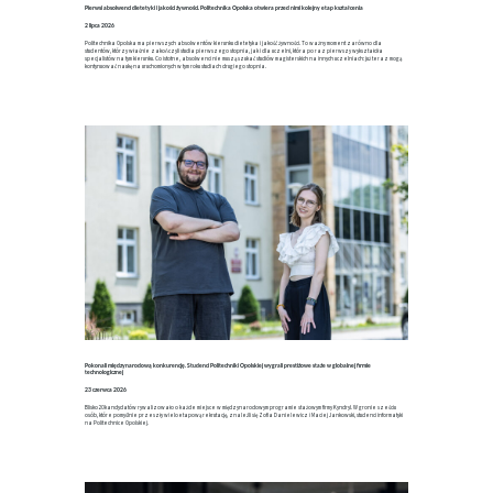
Pierwsi absolwenci dietetyki i jakości żywności. Politechnika Opolska otwiera przed nimi kolejny etap kształcenia
2 lipca 2026
Politechnika Opolska ma pierwszych absolwentów kierunku dietetyka i jakość żywności. To ważny moment zarówno dla
studentów, którzy właśnie zakończyli studia pierwszego stopnia, jak i dla uczelni, która po raz pierwszy wykształciła
specjalistów na tym kierunku. Co istotne, absolwenci nie muszą szukać studiów magisterskich na innych uczelniach: już teraz mogą
kontynuować naukę na uruchomionych w tym roku studiach drugiego stopnia.
Pokonali międzynarodową konkurencję. Studenci Politechniki Opolskiej wygrali prestiżowe staże w globalnej firmie
technologicznej
23 czerwca 2026
Blisko 20 kandydatów rywalizowało o każde miejsce w międzynarodowym programie stażowym firmy Kyndryl. W gronie sześciu
osób, które pomyślnie przeszły wieloetapową rekrutację, znaleźli się Zofia Danielewicz i Maciej Jankowski, studenci informatyki
na Politechnice Opolskiej.