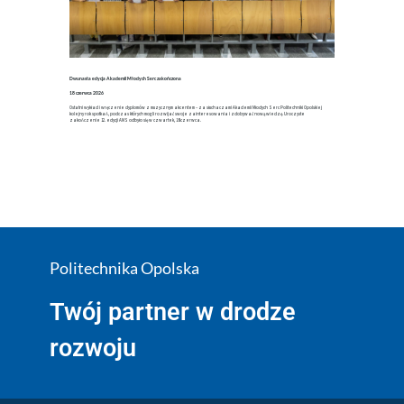
Dwunasta edycja Akademii Młodych Serc zakończona
18 czerwca 2026
Ostatni wykład i wręczenie dyplomów z muzycznym akcentem – za słuchaczami Akademii Młodych Serc Politechniki Opolskiej
kolejny rok spotkań, podczas których mogli rozwijać swoje zainteresowania i zdobywać nową wiedzę. Uroczyste
zakończenie 12. edycji AMS odbyło się w czwartek, 18 czerwca.
Politechnika Opolska
Twój partner w drodze
rozwoju