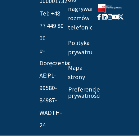
000001732
nagrywania
Tel: +48
Facebook-
Linkedin
Instagram
Youtube
X-
rozmów
f
twitter
77 449 80
telefonicznych
00
Polityka
e-
prywatności
Doręczenia:
Mapa
AE:PL-
strony
99580-
Preferencje
prywatności
84987-
WADTH-
24