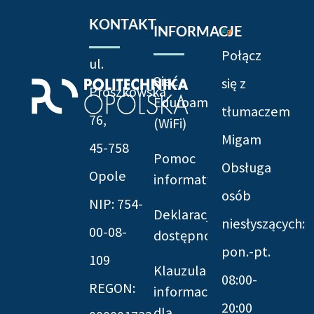
KONTAKT
INFORMACJE
Połącz
ul.
Sieć
się z
Prószkowska
Eduroam
tłumaczem
76,
(WiFi)
Migam
45-758
Pomoc
Obsługa
Opole
informatyczna
osób
NIP: 754-
Deklaracja
niesłyszących:
00-08-
dostępności
pon.-pt.
109
Klauzula
08:00-
REGON:
informacyjna
20:00
dla