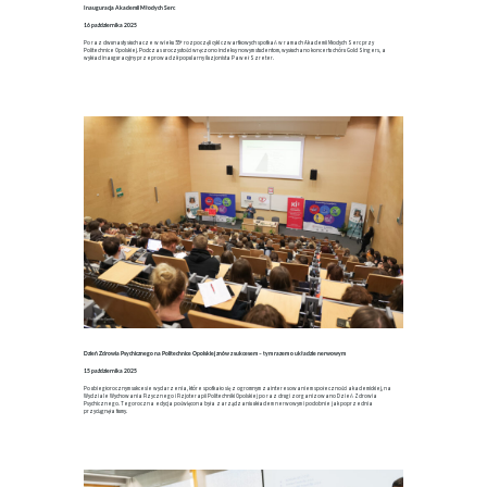
Inauguracja Akademii Młodych Serc
16 października 2025
Po raz dwunasty słuchacze w wieku 55+ rozpoczęli cykl czwartkowych spotkań w ramach Akademii Młodych Serc przy
Politechnice Opolskiej. Podczas uroczystości wręczono indeksy nowym studentom, wysłuchano koncertu chóru Gold Singers, a
wykład inauguracyjny przeprowadził popularny iluzjonista Paweł Szreter.
Dzień Zdrowia Psychicznego na Politechnice Opolskiej znów z sukcesem – tym razem o układzie nerwowym
15 października 2025
Po ubiegłorocznym sukcesie wydarzenia, które spotkało się z ogromnym zainteresowaniem społeczności akademickiej, na
Wydziale Wychowania Fizycznego i Fizjoterapii Politechniki Opolskiej po raz drugi zorganizowano Dzień Zdrowia
Psychicznego. Tegoroczna edycja poświęcona była zarządzaniu układem nerwowym i podobnie jak poprzednia
przyciągnęła tłumy.