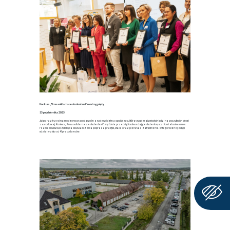
Konkurs „Firma solidarna ze studentami” rozstrzygnięty
15 października 2025
Już po raz trzeci nagrodzono pracodawców z województwa opolskiego, którzy wspierają młodych ludzi na początku ich drogi
zawodowej. Konkurs „Firma solidarna ze studentami” wyróżnia przedsiębiorstwa dające studentom, uczniom i absolwentom
realne możliwości zdobycia doświadczenia poprzez praktyki, staże oraz pierwsze zatrudnienie. W tegorocznej edycji
udział wzięło aż 43 pracodawców.