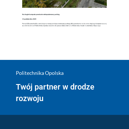
Na drugim kampusie powstanie wielopoziomowy parking
13 października 2025
Ponad 300 samochodów zmieści się na nowym, wielopoziomowym parkingu, który powstanie na terenie drugiego kampusu naszej
uczelni. Na ten cel Politechnika Opolska właśnie otrzymała blisko 13 mln zł z Ministerstwa Nauki i Szkolnictwa Wyższego.
Politechnika Opolska
Twój partner w drodze
rozwoju