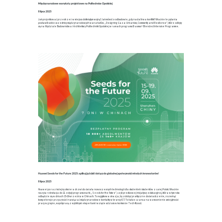
Międzynarodowe warsztaty projektowe na Politechnice Opolskiej
8 lipca 2025
Jak projektować przestrzeń w miejscu dotkniętym wojną? Jak mówić o odbudowie, gdy nadal trwa konflikt? Właśnie te pytania
postawili sobie uczestnicy międzynarodowych warsztatów „Designing Gaza: Urbanism, Community and Resilience”, które odbyły
się na Wydziale Budownictwa i Architektury Politechniki Opolskiej w ramach programu Erasmus+ Blended Intensive Programme.
Huawei Seeds for the Future 2025: aplikuj już dziś i dołącz do globalnej społeczności młodych innowatorów!
8 lipca 2025
Huawei po raz kolejny otwiera drzwi do świata nowoczesnych technologii dla studentek i studentów z całej Polski. Właśnie
ruszyła rekrutacja do 12. edycji programu marki „Seeds for the Future”, czyli prestiżowej inicjatywy edukacyjnej, która w tym roku
odbędzie się w dniach 15–19 września w Chinach. To wyjątkowa okazja, by zdobyć praktyczne doświadczenie, rozwinąć
kompetencje przyszłości i nawiązać międzynarodowe kontakty w branży ICT. To także szansa na wzmocnienie umiejętności
pracy w grupie, współpracę z wybitnymi ekspertami i wzięcie udziału w konkursie Tech4Good.