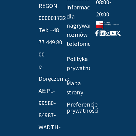
08:00-
REGON:
informacyjna
20:00
dla
000001732
nagrywania
Tel: +48
Facebook-
Linkedin
Instagram
Youtube
X-
rozmów
f
twitter
77 449 80
telefonicznych
00
Polityka
e-
prywatności
Doręczenia:
Mapa
AE:PL-
strony
99580-
Preferencje
prywatności
84987-
WADTH-