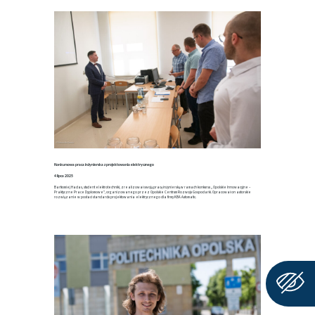
Konkursowa praca inżynierska z projektowania elektrycznego
4 lipca 2025
Bartłomiej Hadas, student elektrotechniki, zrealizował swoją pracę inżynierską w ramach konkursu „Opolskie Innowacyjne –
Praktyczne Prace Dyplomowe”, organizowanego przez Opolskie Centrum Rozwoju Gospodarki. Opracował on autorskie
rozwiązanie w postaci standardu projektowania elektrycznego dla firmy KBA Automatic.