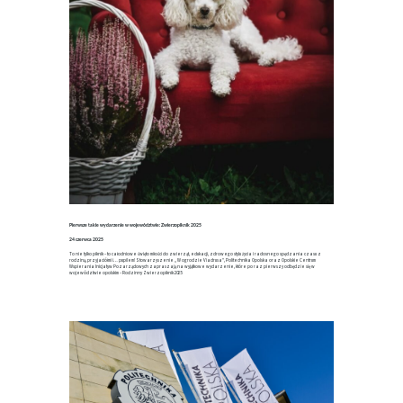
Pierwsze takie wydarzenie w województwie: Zwierzopiknik 2025
24 czerwca 2025
To nie tylko piknik – to całodniowe święto miłości do zwierząt, edukacji, zdrowego stylu życia i radosnego spędzania czasu z
rodziną, przyjaciółmi i… pupilem! Stowarzyszenie „W ogrodzie Viadrusa”, Politechnika Opolska oraz Opolskie Centrum
Wspierania Inicjatyw Pozarządowych zapraszają na wyjątkowe wydarzenie, które po raz pierwszy odbędzie się w
województwie opolskim – Rodzinny Zwierzopiknik 2025