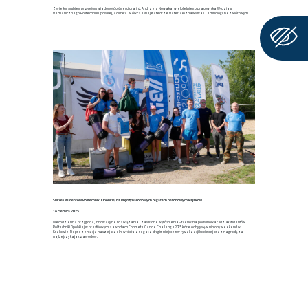
Z wielkim smutkiem przyjęliśmy wiadomość o śmierci dra inż. Andrzeja Nowaka, wieloletniego pracownika Wydziału
Mechanicznego Politechniki Opolskiej, adiunkta w ówczesnej Katedrze Materiałoznawstwa i Technologii Bezwiórowych.
Sukces studentów Politechniki Opolskiej na międzynarodowych regatach betonowych kajaków
16 czerwca 2025
Niecodzienna przygoda, innowacyjne rozwiązania i zasłużone wyróżnienia – tak można podsumować udział studentów
Politechniki Opolskiej w prestiżowych zawodach Concrete Canoe Challenge 2025, które odbyły się w miniony weekend w
Krakowie. Reprezentacja naszej uczelni wróciła z regat z drugim miejscem w rywalizacji kobiecej oraz nagrodą za
najlżejszy kajak zawodów.