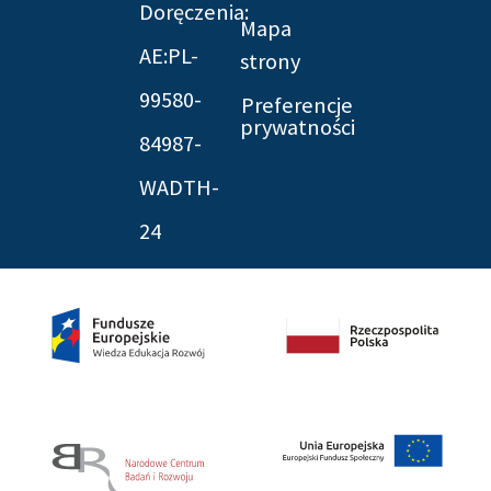
Doręczenia:
Mapa
AE:PL-
strony
99580-
Preferencje
prywatności
84987-
WADTH-
24