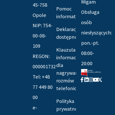
Migam
45-758
Pomoc
Obsługa
Opole
informatyczna
osób
NIP: 754-
Deklaracja
niesłyszących:
00-08-
dostępności
pon.-pt.
109
Klauzula
08:00-
REGON:
informacyjna
20:00
dla
000001732
nagrywania
Tel: +48
Facebook-
Linkedin
Instagram
Youtube
X-
rozmów
f
twitter
77 449 80
telefonicznych
00
Polityka
e-
prywatności