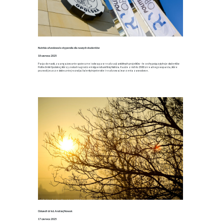
Nutricia ufundowała stypendia dla naszych studentów
18 czerwca 2025
Pasja do nauki, zaangażowanie społeczne i odwaga w realizacji ambitnych projektów – te cechy połączyły troje studentów
Politechniki Opolskiej, którzy zostali nagrodzeni stypendiami firmy Nutricia. Każde z nich to 15 000 zł realnego wsparcia, które
pozwoli jeszcze skuteczniej rozwijać talenty inżynierskie i realizować marzenia zawodowe.
Odszedł dr inż. Andrzej Nowak
17 czerwca 2025