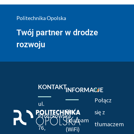
Politechnika Opolska
Twój partner w drodze
rozwoju
KONTAKT
INFORMACJE
Połącz
ul.
Sieć
się z
Prószkowska
Eduroam
tłumaczem
76,
(WiFi)