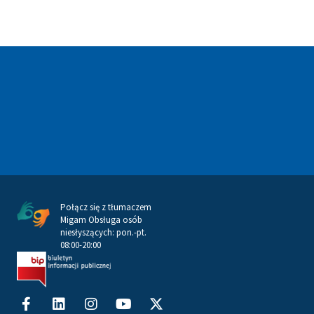
Połącz się z tłumaczem
Migam Obsługa osób
niesłyszących: pon.-pt.
08:00-20:00
Facebook-
Linkedin
Instagram
Youtube
X-
f
twitter