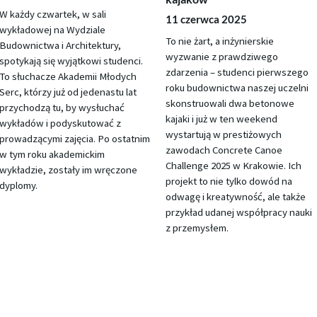
W każdy czwartek, w sali
11 czerwca 2025
wykładowej na Wydziale
To nie żart, a inżynierskie
Budownictwa i Architektury,
wyzwanie z prawdziwego
spotykają się wyjątkowi studenci.
zdarzenia – studenci pierwszego
To słuchacze Akademii Młodych
roku budownictwa naszej uczelni
Serc, którzy już od jedenastu lat
skonstruowali dwa betonowe
przychodzą tu, by wysłuchać
kajaki i już w ten weekend
wykładów i podyskutować z
wystartują w prestiżowych
prowadzącymi zajęcia. Po ostatnim
zawodach Concrete Canoe
w tym roku akademickim
Challenge 2025 w Krakowie. Ich
wykładzie, zostały im wręczone
projekt to nie tylko dowód na
dyplomy.
odwagę i kreatywność, ale także
przykład udanej współpracy nauki
z przemysłem.