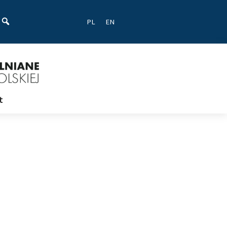
ać
PL
EN
t