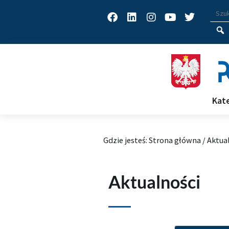
Facebook
Linkedin
Instagram
Youtube
Twitter
Wys
Wpisz
Kat
Gdzie jesteś:
Strona główna
/
Aktua
Aktualności