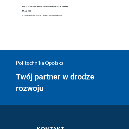
Wręczono dyplomy absolwentom Młodzieżowej Politechniki Opolskiej
17 maja 2025
W szóstej edycji MPO udział wzięło 50 uczniów szkół średnich,
Politechnika Opolska
Twój partner w drodze
rozwoju
KONTAKT