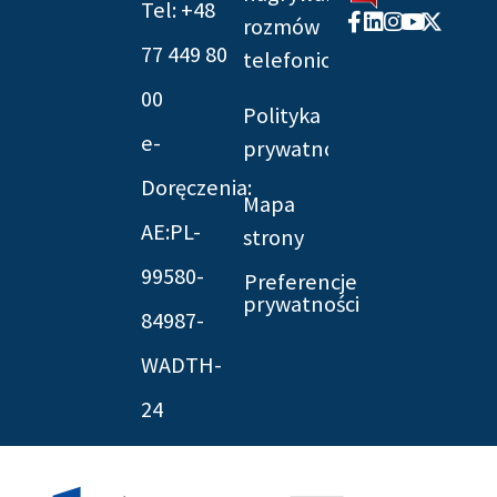
Tel: +48
Facebook-
Linkedin
Instagram
Youtube
X-
rozmów
f
twitter
77 449 80
telefonicznych
00
Polityka
e-
prywatności
Doręczenia:
Mapa
AE:PL-
strony
99580-
Preferencje
prywatności
84987-
WADTH-
24