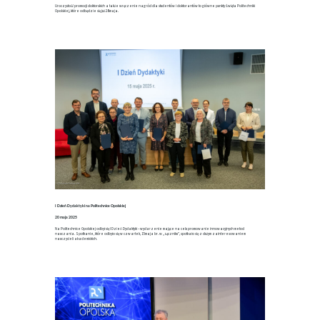
Uroczystość promocji doktorskich a także wręczenie nagród dla studentów i doktorantów to główne punkty Święta Politechniki
Opolskiej, które odbędzie się już 28 maja.
I Dzień Dydaktyki na Politechnice Opolskiej
20 maja 2025
Na Politechnice Opolskiej odbył się I Dzień Dydaktyki – wydarzenie mające na celu promowanie innowacyjnych metod
nauczania. Spotkanie, które odbyło się w czwartek, 15 maja br. w „Łączniku”, spotkało się z dużym zainteresowaniem
nauczycieli akademickich.