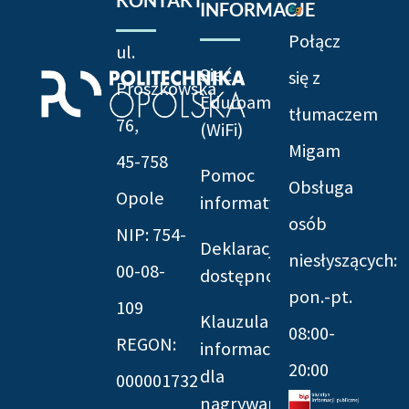
INFORMACJE
Połącz
ul.
Sieć
się z
Prószkowska
Eduroam
tłumaczem
76,
(WiFi)
Migam
45-758
Pomoc
Obsługa
Opole
informatyczna
osób
NIP: 754-
Deklaracja
niesłyszących:
00-08-
dostępności
pon.-pt.
109
Klauzula
08:00-
REGON:
informacyjna
20:00
dla
000001732
nagrywania