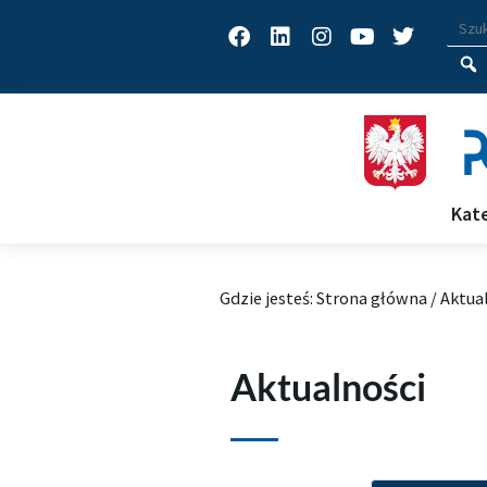
Facebook
Linkedin
Instagram
Youtube
Twitter
Wys
Wpisz
Kat
Gdzie jesteś:
Strona główna
/
Aktua
Aktualności