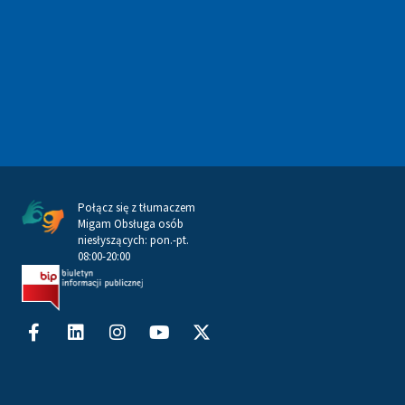
Połącz się z tłumaczem
Migam Obsługa osób
niesłyszących: pon.-pt.
08:00-20:00
Facebook-
Linkedin
Instagram
Youtube
X-
f
twitter