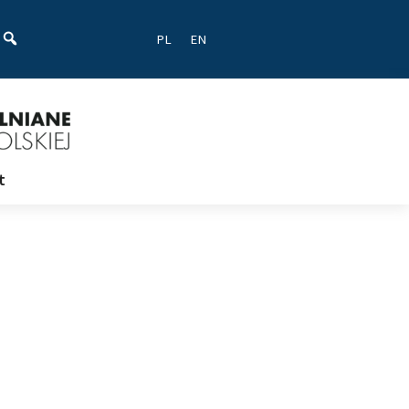
ać
PL
EN
t