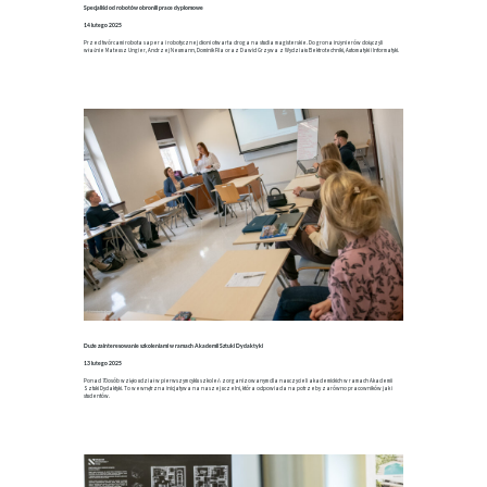
Specjaliści od robotów obronili prace dyplomowe
14 lutego 2025
Przed twórcami robota sapera i robotycznej dłoni otwarta droga na studia magisterskie. Do grona inżynierów dołączyli
właśnie Mateusz Ungier, Andrzej Neumann, Dominik Fila oraz Dawid Grzywa z Wydziału Elektrotechniki, Automatyki i Informatyki.
Duże zainteresowanie szkoleniami w ramach Akademii Sztuki Dydaktyki
13 lutego 2025
Ponad 70 osób wzięło udział w pierwszym cyklu szkoleń zorganizowanym dla nauczycieli akademickich w ramach Akademii
Sztuki Dydaktyki. To wewnętrzna inicjatywa na naszej uczelni, która odpowiada na potrzeby zarówno pracowników jak i
studentów.