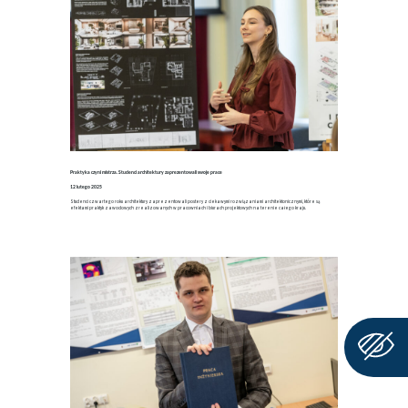
Praktyka czyni mistrza. Studenci architektury zaprezentowali swoje prace
12 lutego 2025
Studenci czwartego roku architektury zaprezentowali postery z ciekawymi rozwiązaniami architektonicznymi, które są
efektami praktyk zawodowych zrealizowanych w pracowniach i biurach projektowych na terenie całego kraju.