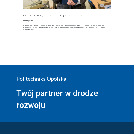
Postanowił pomóc sobie i innym: student opracował aplikację dla osób w spektrum autyzmu
11 lutego 2025
Aplikacja, która wspiera osoby w spektrum autyzmu w samodzielnym życiu, powstała w ramach pracy dyplomowej Kacpra
Szpytkowskiego, studenta informatyki. Praca została obroniona na ocenę bardzo dobrą, sama aplikacja przeszła już
pierwsze testy.
Politechnika Opolska
Twój partner w drodze
rozwoju