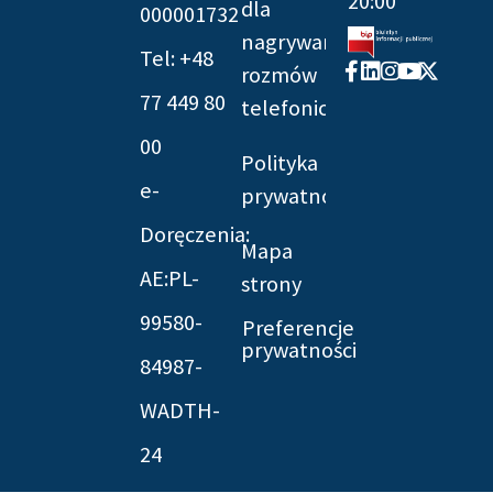
20:00
dla
000001732
nagrywania
Tel: +48
Facebook-
Linkedin
Instagram
Youtube
X-
rozmów
f
twitter
77 449 80
telefonicznych
00
Polityka
e-
prywatności
Doręczenia:
Mapa
AE:PL-
strony
99580-
Preferencje
prywatności
84987-
WADTH-
24