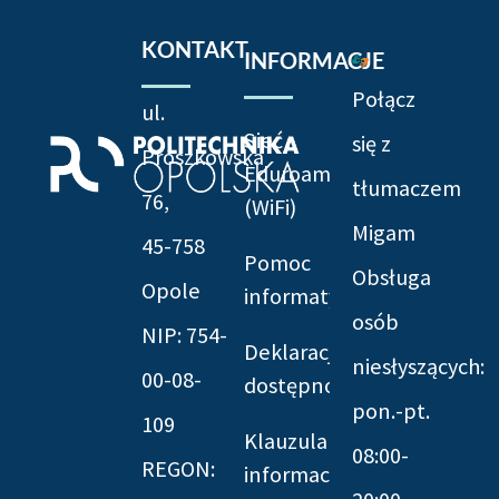
KONTAKT
INFORMACJE
Połącz
ul.
Sieć
się z
Prószkowska
Eduroam
tłumaczem
76,
(WiFi)
Migam
45-758
Pomoc
Obsługa
Opole
informatyczna
osób
NIP: 754-
Deklaracja
niesłyszących:
00-08-
dostępności
pon.-pt.
109
Klauzula
08:00-
REGON:
informacyjna