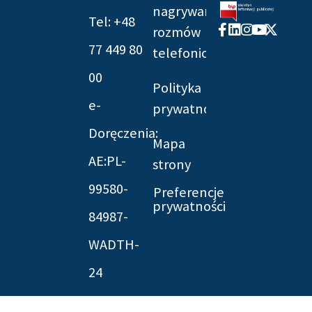
nagrywania
Tel: +48
Facebook-
Linkedin
Instagram
Youtube
X-
rozmów
f
twitter
77 449 80
telefonicznych
00
Polityka
e-
prywatności
Doręczenia:
Mapa
AE:PL-
strony
99580-
Preferencje
prywatności
84987-
WADTH-
24