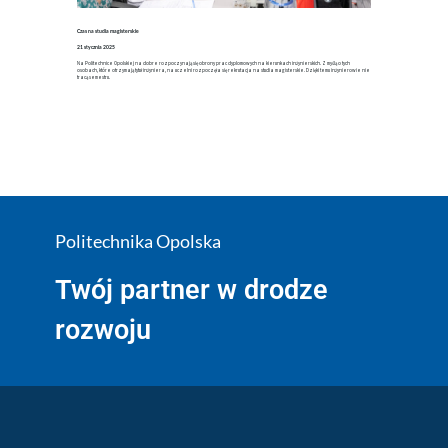
Czas na studia magisterskie
21 stycznia 2025
Na Politechnice Opolskiej na dobre rozpoczynają się obrony prac dyplomowych na kierunkach inżynierskich. Z myślą o tych
osobach, które otrzymają tytuł inżyniera, na uczelni rozpoczęła się rekrutacja na studia magisterskie. Dzięki temu inżynierowie nie
tracą semestru.
Politechnika Opolska
Twój partner w drodze
rozwoju