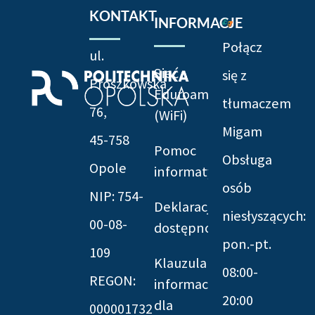
KONTAKT
INFORMACJE
Połącz
ul.
Sieć
się z
Prószkowska
Eduroam
tłumaczem
76,
(WiFi)
Migam
45-758
Pomoc
Obsługa
Opole
informatyczna
osób
NIP: 754-
Deklaracja
niesłyszących:
00-08-
dostępności
pon.-pt.
109
Klauzula
08:00-
REGON:
informacyjna
20:00
dla
000001732