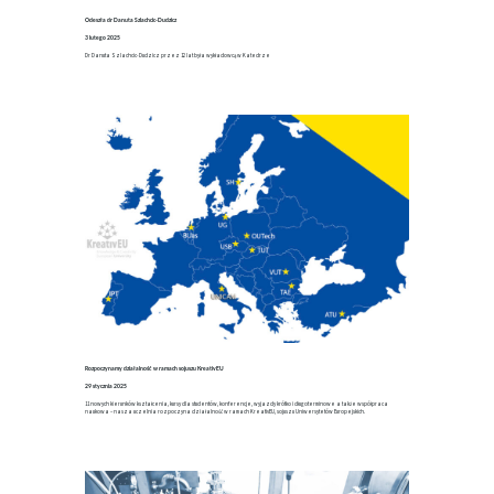
Odeszła dr Danuta Szlachcic-Dudzicz
3 lutego 2025
Dr Danuta Szlachcic-Dudzicz przez 12 lat była wykładowcą w Katedrze
Rozpoczynamy działalność w ramach sojuszu KreativEU
29 stycznia 2025
11 nowych kierunków kształcenia, kursy dla studentów, konferencje, wyjazdy krótko i długoterminowe a także współpraca
naukowa – nasza uczelnia rozpoczyna działalność w ramach KreativEU, sojuszu Uniwersytetów Europejskich.