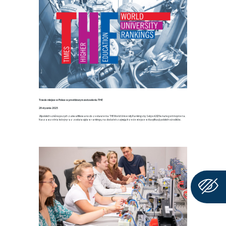
Trzecie miejsce w Polsce w prestiżowym zestawieniu THE
28 stycznia 2025
18 polskich szkół wyższych zakwalifikowano do zestawienia THE World University Rankings by Subject 2025 w kategorii inżynieria.
Nasza uczelnia kolejny raz została ujęta w rankingu, na dodatek zajmując trzecie miejsce w klasyfikacji polskich ośrodków.