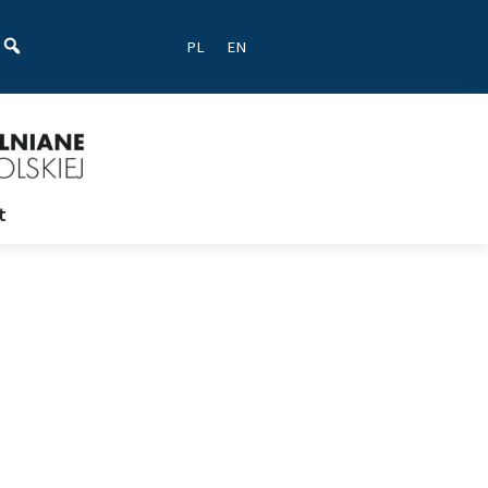
ać
PL
EN
t