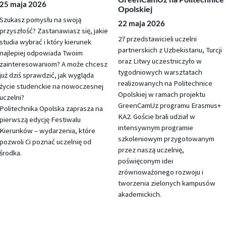
25 maja 2026
Opolskiej
Szukasz pomysłu na swoją
22 maja 2026
przyszłość? Zastanawiasz się, jakie
27 przedstawicieli uczelni
studia wybrać i który kierunek
partnerskich z Uzbekistanu, Turcji
najlepiej odpowiada Twoim
oraz Litwy uczestniczyło w
zainteresowaniom? A może chcesz
tygodniowych warsztatach
już dziś sprawdzić, jak wygląda
realizowanych na Politechnice
życie studenckie na nowoczesnej
Opolskiej w ramach projektu
uczelni?
GreenCamUz programu Erasmus+
Politechnika Opolska zaprasza na
KA2. Goście brali udział w
pierwszą edycję Festiwalu
intensywnym programie
Kierunków – wydarzenia, które
szkoleniowym przygotowanym
pozwoli Ci poznać uczelnię od
przez naszą uczelnię,
środka.
poświęconym idei
zrównoważonego rozwoju i
tworzenia zielonych kampusów
akademickich.