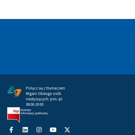
Połącz się z tłumaczem
Migam Obsługa osób
niesłyszących: pon.-pt.
08:00-20:00
Facebook-
Linkedin
Instagram
Youtube
X-
f
twitter