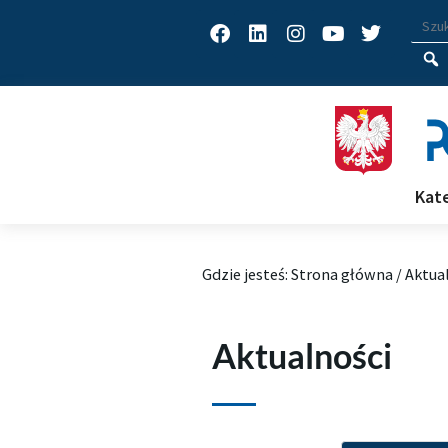
Facebook
Linkedin
Instagram
Youtube
Twitter
Wys
Wpisz
Kat
Gdzie jesteś:
Strona główna
/
Aktua
Aktualności