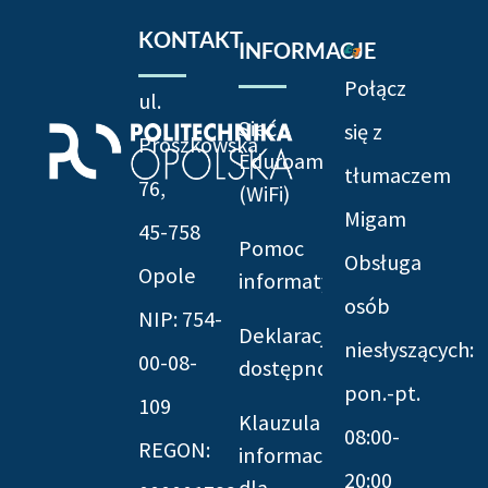
KONTAKT
INFORMACJE
Połącz
ul.
Sieć
się z
Prószkowska
Eduroam
tłumaczem
76,
(WiFi)
Migam
45-758
Pomoc
Obsługa
Opole
informatyczna
osób
NIP: 754-
Deklaracja
niesłyszących:
00-08-
dostępności
pon.-pt.
109
Klauzula
08:00-
REGON:
informacyjna
20:00
dla