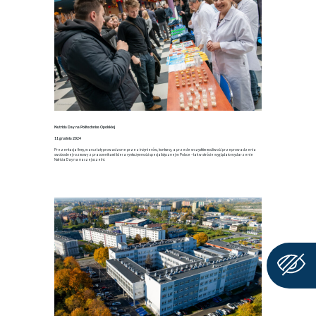
Nutricia Day na Politechnice Opolskiej
11 grudnia 2024
Prezentacja firmy, warsztaty prowadzone przez inżynierów, konkursy, a przede wszystkim możliwość przeprowadzenia
swobodnej rozmowy z pracownikami lidera rynku żywności specjalistycznej w Polsce – tak w skrócie wyglądało wydarzenie
Nutricia Day na naszej uczelni.