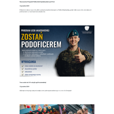
Towarzystwo Przyjaciół Politechniki Opolskiej działa już 55 lat
12 grudnia 2024
W składzie stowarzyszenia, które pod ponad pół wieku wspiera Politechnikę Opolską, są: byli rektorzy uczelni, emerytowani
profesorowie a nawet pierwsi absolwenci.
Trwa nabór do VIII edycji Legii Akademickiej!
12 grudnia 2024
Głównym celem programu jest zwiększanie potencjału osobowego rezerw Sił Zbrojnych