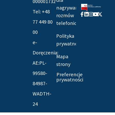
000001732
nagrywania
Tel: +48
Facebook-
Linkedin
Instagram
Youtube
X-
rozmów
f
twitter
77 449 80
telefonicznych
00
Polityka
e-
prywatności
Doręczenia:
Mapa
AE:PL-
strony
99580-
Preferencje
prywatności
84987-
WADTH-
24