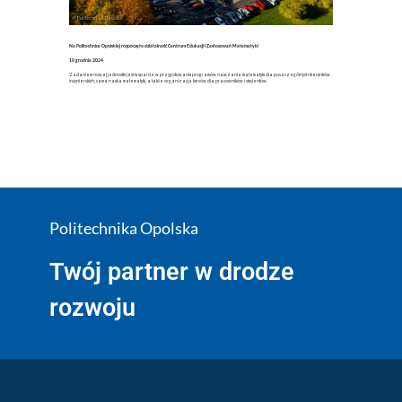
Na Politechnice Opolskiej rozpoczęło działalność Centrum Edukacji i Zastosowań Matematyki
10 grudnia 2024
Zadaniem nowej jednostki jest wsparcie w przygotowaniu programów nauczania matematyki dla poszczególnych kierunków
inżynierskich, sama nauka matematyki, a także organizacja kursów dla pracowników i studentów.
Politechnika Opolska
Twój partner w drodze
rozwoju