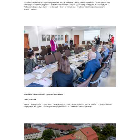
Opolskie Centrum Rozwoju Gospodarki przyznało naszej uczelni Akredytację Instytucji Otoczenia Biznesu województwa
opolskiego. Akredytacja jest przede wszystkim poświadczeniem wysokiej jakości usług badawczo-rozwojowych, które
Politechnika Opolska świadczy w szerokim zakresie dla przemysłu oraz innych jednostek otoczenia społeczno-
gospodarczego.
Rekordowe zainteresowanie programem „Mentor Mix”
6 listopada 2024
Kilkudziesięciu studentów zgłosiło się do trzeciej edycji programu mentoringowego na naszej uczelni. Z tej grupy wyłoniono
najlepszych, którzy przez ponad pół roku będą pracować z przedstawicielami różnych branż.