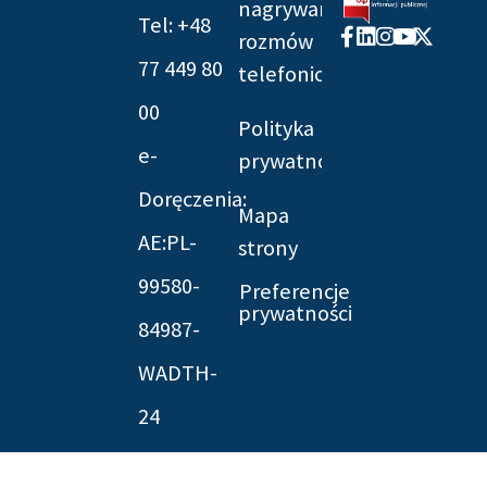
nagrywania
Tel: +48
Facebook-
Linkedin
Instagram
Youtube
X-
rozmów
f
twitter
77 449 80
telefonicznych
00
Polityka
e-
prywatności
Doręczenia:
Mapa
AE:PL-
strony
99580-
Preferencje
prywatności
84987-
WADTH-
24