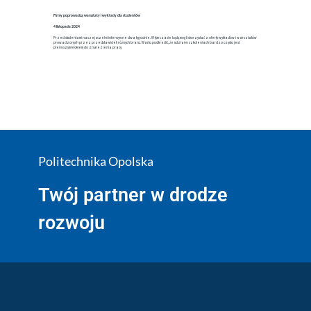
Firmy poprowadzą warsztaty i wykłady dla studentów
4 listopada 2024
Przed studentami naszej uczelni intensywne dwa tygodnie. W tym czasie będą mogli skorzystać z oferty wykładów i warsztatów
prowadzonych przez przedstawicieli różnych branż. Warto podkreślić, że udział w szkoleniach bardzo często jest
pierwszym krokiem do znalezienia pracy.
Politechnika Opolska
Twój partner w drodze
rozwoju