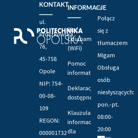
KONTAKT
INFORMACJE
Połącz
ul.
Sieć
się z
Prószkowska
Eduroam
tłumaczem
76,
(WiFi)
Migam
45-758
Pomoc
Obsługa
Opole
informatyczna
osób
NIP: 754-
Deklaracja
niesłyszących:
00-08-
dostępności
pon.-pt.
109
Klauzula
08:00-
REGON:
informacyjna
20:00
dla
000001732