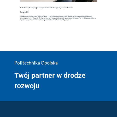
Polska Komisja Akredytacyjna: wysoki poziom laboratoriów dydaktycznych mechatroniki
9 sierpnia 2024
Polska Komisja Akredytacyjna przyznała po raz kolejny pozytywną ocenę programową dla mechatroniki, kierunku studiów
prowadzonego na Wydziale Mechanicznym naszej uczelni. W raporcie zespołu oceniającego PKA zwróciła uwagę m.in. na
wysoki poziom techniczny infrastruktury i wyposażenia laboratoriów dydaktycznych.
Politechnika Opolska
Twój partner w drodze
rozwoju