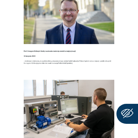
Prof. Grzegorz Królczyk: Każdy naukowiec może się znaleźć w mojej sytuacji
10 sierpnia 2024
– Jestem przekonany, że padłem ofiarą zmasowanego ataku i takich sytuacji w Polsce będzie coraz więcej – podkreśla prof.
Grzegorz Królczyk, prorektor ds. nauki i rozwoju Politechniki Opolskiej.