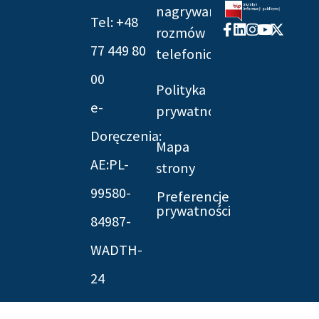
nagrywania
Tel: +48
Facebook-
Linkedin
Instagram
Youtube
X-
rozmów
f
twitter
77 449 80
telefonicznych
00
Polityka
e-
prywatności
Doręczenia:
Mapa
AE:PL-
strony
99580-
Preferencje
prywatności
84987-
WADTH-
24