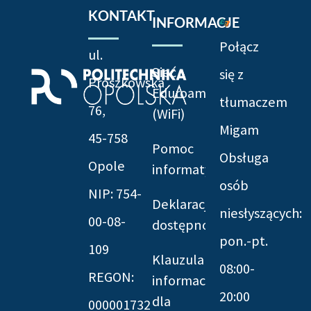
KONTAKT
INFORMACJE
Połącz
ul.
Sieć
się z
Prószkowska
Eduroam
tłumaczem
76,
(WiFi)
Migam
45-758
Pomoc
Obsługa
Opole
informatyczna
osób
NIP: 754-
Deklaracja
niesłyszących:
00-08-
dostępności
pon.-pt.
109
Klauzula
08:00-
REGON:
informacyjna
20:00
dla
000001732