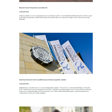
Blended Intensive Programmes to prawdziwy hit!
19 sierpnia 2024
Portugalia, Włochy i Czechy – to najpopularniejsze kierunki wyjazdów w ramach mobilności krótkoterminowych i tzw. Mieszanych
programów intensywnych, czyli Blended Intensive Programmes, które cieszą się bardzo dużym zainteresowaniem naszych
studentów.
Żądanie sprostowania artykułu opublikowanego w lokalnym tygodniku „Opolska”
12 sierpnia 2024
Artykuł, który ukazał się 8 sierpnia br. w regionalnym tygodniku „Opolska” i 9 sierpnia br. na portalu Opolska360.pl pt. „Prof. Lothar
Kroll: Z rektorem Lorencem nie chcę już mieć do czynienia” autorstwa Krzysztofa Ogioldy zawiera nieprawdziwe informacje i
wprowadza w błąd opinię publiczną. Poniżej oświadczenie rektora Politechniki Opolskiej, pismo z żądaniem sprostowania
zostało wysłane także do redakcji „Opolskiej”.