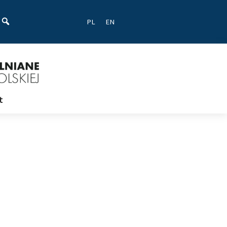
ać
PL
EN
t