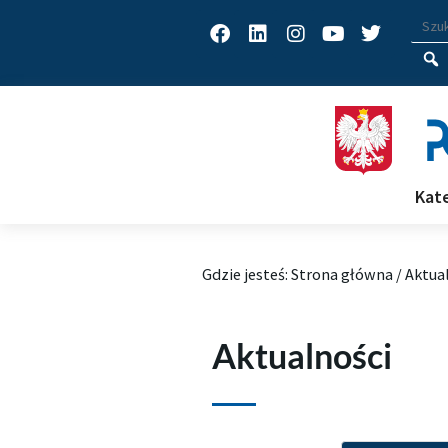
Facebook
Linkedin
Instagram
Youtube
Twitter
Wys
Wpisz
Kat
Gdzie jesteś:
Strona główna
/
Aktua
Aktualności