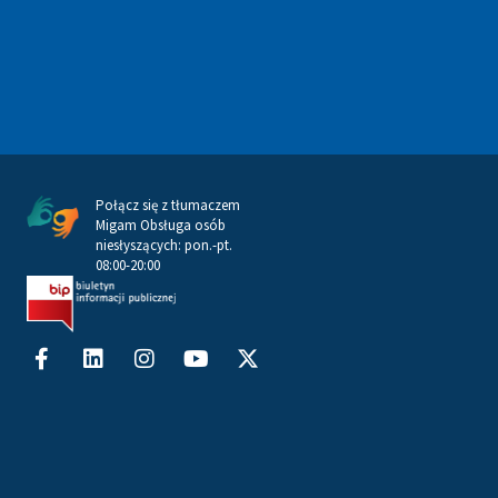
Połącz się z tłumaczem
Migam Obsługa osób
niesłyszących: pon.-pt.
08:00-20:00
Facebook-
Linkedin
Instagram
Youtube
X-
f
twitter