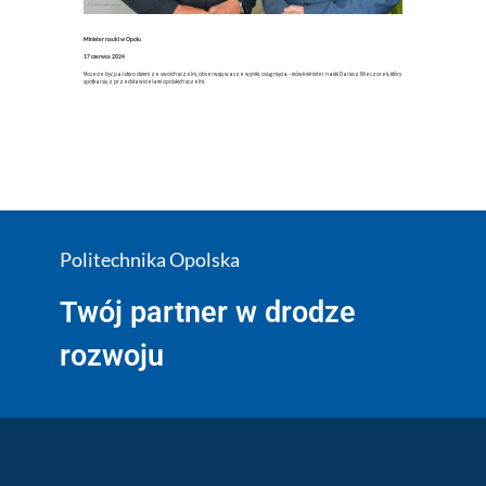
Minister nauki w Opolu
17 czerwca 2024
Możecie być państwo dumni ze swoich uczelni, obserwuję wasze wyniki, osiągnięcia – mówił minister nauki Dariusz Wieczorek, który
spotkał się z przedstawicielami opolskich uczelni.
Politechnika Opolska
Twój partner w drodze
rozwoju