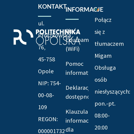
KONTAKT
INFORMACJE
Połącz
ul.
Sieć
się z
Prószkowska
Eduroam
tłumaczem
76,
(WiFi)
Migam
45-758
Pomoc
Obsługa
Opole
informatyczna
osób
NIP: 754-
Deklaracja
niesłyszących:
00-08-
dostępności
pon.-pt.
109
Klauzula
08:00-
REGON:
informacyjna
20:00
dla
000001732