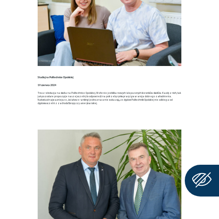
Studiuj na Politechnice Opolskiej
19 czerwca 2024
Trwa rekrutacja na studia na Politechnice Opolskiej. W ofercie jest kilka nowych i ulepszonych kierunków studiów. Każdy z nich, tak
jak pozostałe propozycje naszej uczelni, to odpowiedź na potrzeby rynku pracy i gwarancja dobrego zatrudnienia.
Natomiast najważniejsze, światowe rankingi jednoznacznie wskazują, że dyplom Politechniki Opolskiej nie odbiega od
dyplomu uczelni z zachodu Europy czy amerykańskiej.