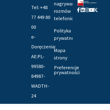
nagrywania
Tel: +48
Facebook-
Linkedin
Instagram
Youtube
X-
rozmów
f
twitter
77 449 80
telefonicznych
00
Polityka
e-
prywatności
Doręczenia:
Mapa
AE:PL-
strony
99580-
Preferencje
prywatności
84987-
WADTH-
24