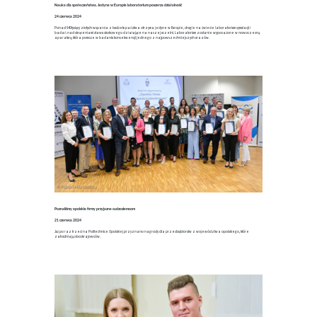
Nauka dla społeczeństwa. Jedyne w Europie laboratorium poszerza działalność
24 czerwca 2024
Ponad 940 tysięcy złotych wsparcia z budżetu państwa otrzyma jedyne w Europie, drugie na świecie laboratorium symulacji i
badań nad skręceniami stawu skokowego działające na naszej uczelni. Laboratorium zostanie wyposażone w nowoczesną
aparaturę, która pomoże w badaniu konsekwencji jednego z najpowszechniejszych urazów.
Poznaliśmy opolskie firmy przyjazne cudzoziemcom
21 czerwca 2024
Już po raz trzeci na Politechnice Opolskiej przyznano nagrody dla przedsiębiorstw z województwa opolskiego, które
zatrudniają obcokrajowców.