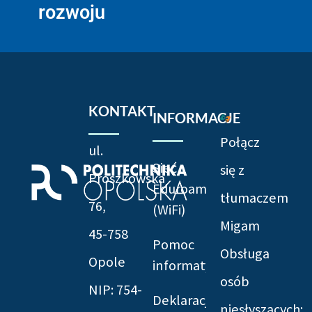
rozwoju
KONTAKT
INFORMACJE
Połącz
ul.
Sieć
się z
Prószkowska
Eduroam
tłumaczem
76,
(WiFi)
Migam
45-758
Pomoc
Obsługa
Opole
informatyczna
osób
NIP: 754-
Deklaracja
niesłyszących: