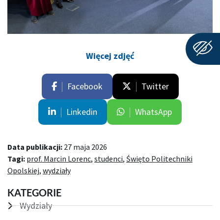
Więcej zdjęć
Facebook
Twitter
Linkedin
WhatsApp
Data publikacji:
27 maja 2026
Tagi:
prof. Marcin Lorenc
,
studenci
,
Święto Politechniki
Opolskiej
,
wydziały
KATEGORIE
Wydziały