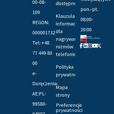
00-08-
dostępności
pon.-pt.
109
Klauzula
08:00-
REGON:
informacyjna
20:00
dla
000001732
nagrywania
Tel: +48
Facebook-
Linkedin
Instagram
Youtube
X-
rozmów
f
twitter
77 449 80
telefonicznych
00
Polityka
e-
prywatności
Doręczenia:
Mapa
AE:PL-
strony
99580-
Preferencje
prywatności
84987-