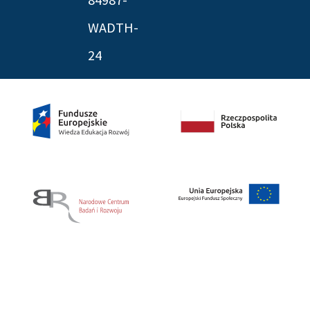
WADTH-
24