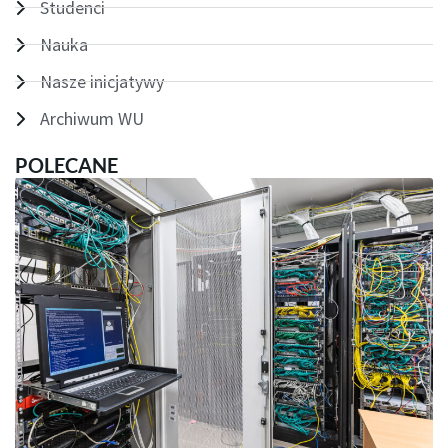
Studenci
Nauka
Nasze inicjatywy
Archiwum WU
POLECANE