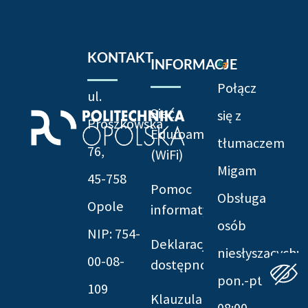
KONTAKT
INFORMACJE
Połącz
ul.
Sieć
się z
Prószkowska
Eduroam
tłumaczem
76,
(WiFi)
Migam
45-758
Pomoc
Obsługa
Opole
informatyczna
osób
NIP: 754-
Deklaracja
niesłyszących:
00-08-
dostępności
pon.-pt.
109
Klauzula
08:00-