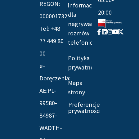
REGON:
informacyjna
20:00
dla
000001732
nagrywania
Tel: +48
Facebook-
Linkedin
Instagram
Youtube
X-
rozmów
f
twitter
77 449 80
telefonicznych
00
Polityka
e-
prywatności
Doręczenia:
Mapa
AE:PL-
strony
99580-
Preferencje
prywatności
84987-
WADTH-