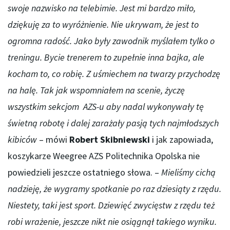
swoje nazwisko na telebimie. Jest mi bardzo miło,
dziękuję za to wyróżnienie. Nie ukrywam, że jest to
ogromna radość. Jako były zawodnik myślałem tylko o
treningu. Bycie trenerem to zupełnie inna bajka, ale
kocham to, co robię. Z uśmiechem na twarzy przychodzę
na halę. Tak jak wspomniałem na scenie, życzę
wszystkim sekcjom AZS-u aby nadal wykonywały tę
świetną robotę i dalej zarażały pasją tych najmłodszych
kibiców
– mówi
Robert Skibniewski
i jak zapowiada,
koszykarze Weegree AZS Politechnika Opolska nie
powiedzieli jeszcze ostatniego słowa. –
Mieliśmy cichą
nadzieję, że wygramy spotkanie po raz dziesiąty z rzędu.
Niestety, taki jest sport. Dziewięć zwycięstw z rzędu też
robi wrażenie, jeszcze nikt nie osiągnął takiego wyniku.