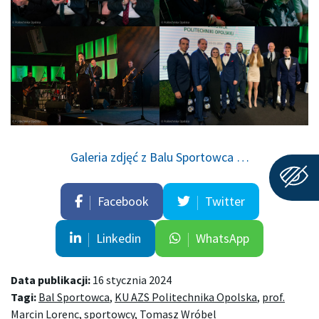
Galeria zdjęć z Balu Sportowca …
Facebook
Twitter
Linkedin
WhatsApp
Data publikacji:
16 stycznia 2024
Tagi:
Bal Sportowca
,
KU AZS Politechnika Opolska
,
prof.
Marcin Lorenc
,
sportowcy
,
Tomasz Wróbel