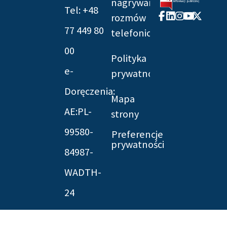
nagrywania
Tel: +48
Facebook-
Linkedin
Instagram
Youtube
X-
rozmów
f
twitter
77 449 80
telefonicznych
00
Polityka
e-
prywatności
Doręczenia:
Mapa
AE:PL-
strony
99580-
Preferencje
prywatności
84987-
WADTH-
24