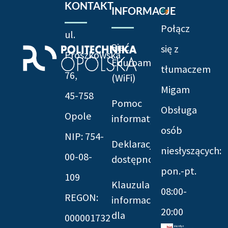
KONTAKT
INFORMACJE
Połącz
ul.
Sieć
się z
Prószkowska
Eduroam
tłumaczem
76,
(WiFi)
Migam
45-758
Pomoc
Obsługa
Opole
informatyczna
osób
NIP: 754-
Deklaracja
niesłyszących:
00-08-
dostępności
pon.-pt.
109
Klauzula
08:00-
REGON:
informacyjna
20:00
dla
000001732