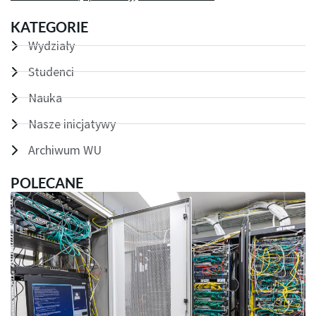
KATEGORIE
Wydziały
Studenci
Nauka
Nasze inicjatywy
Archiwum WU
POLECANE