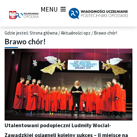
MENU
Gdzie jesteś:
Strona główna
/
Aktualności opz
/
Brawo chór!
Brawo chór!
Utalentowani podopieczni Ludmiły Wocial-
Zawadzkiej osiągnęli kolejny sukces – II miejsce na