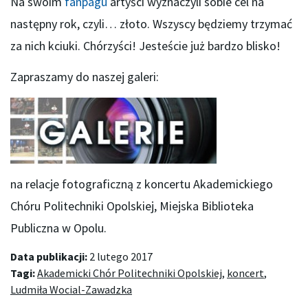
Na swoim
fanpagu
artyści wyznaczyli sobie cel na
następny rok, czyli… złoto. Wszyscy będziemy trzymać
za nich kciuki. Chórzyści! Jesteście już bardzo blisko!
Zapraszamy do naszej galeri:
na relacje fotograficzną z koncertu Akademickiego
Chóru Politechniki Opolskiej, Miejska Biblioteka
Publiczna w Opolu.
Data publikacji:
2 lutego 2017
Tagi:
Akademicki Chór Politechniki Opolskiej
,
koncert
,
Ludmiła Wocial-Zawadzka