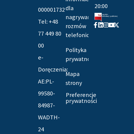
20:00
dla
000001732
nagrywania
Tel: +48
Facebook-
Linkedin
Instagram
Youtube
X-
rozmów
f
twitter
77 449 80
telefonicznych
00
Polityka
e-
prywatności
Doręczenia:
Mapa
AE:PL-
strony
99580-
Preferencje
prywatności
84987-
WADTH-
24