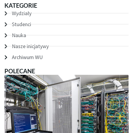
KATEGORIE
Wydziały
Studenci
Nauka
Nasze inicjatywy
Archiwum WU
POLECANE