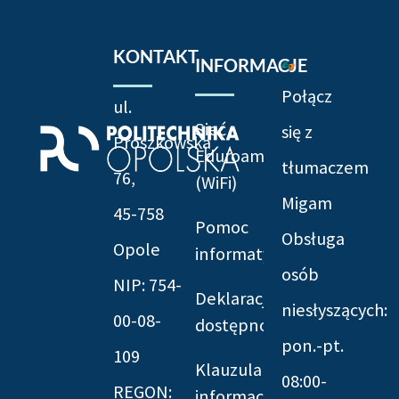
KONTAKT
INFORMACJE
Połącz
ul.
Sieć
się z
Prószkowska
Eduroam
tłumaczem
76,
(WiFi)
Migam
45-758
Pomoc
Obsługa
Opole
informatyczna
osób
NIP: 754-
Deklaracja
niesłyszących:
00-08-
dostępności
pon.-pt.
109
Klauzula
08:00-
REGON:
informacyjna