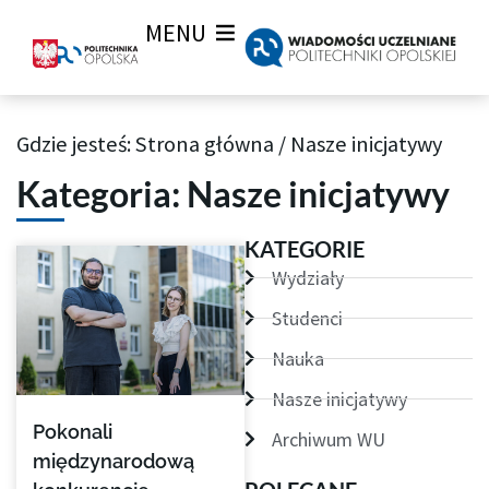
MENU
Gdzie jesteś:
Strona główna
/
Nasze inicjatywy
Archiwum aktualności Wiadomości Uczelnianych
Kategoria: Nasze inicjatywy
Strona
Strona
Strona
Strona
KATEGORIE
Wydziały
Studenci
Nauka
Nasze inicjatywy
Pokonali
Archiwum WU
międzynarodową