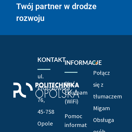
Twój partner w drodze
rozwoju
KONTAKT
INFORMACJE
Połącz
ul.
Sieć
się z
Prószkowska
Eduroam
tłumaczem
76,
(WiFi)
Migam
45-758
Pomoc
Obsługa
Opole
informatyczna
osób