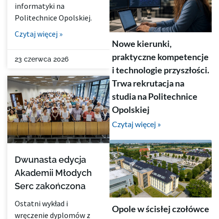
informatyki na
Politechnice Opolskiej.
Czytaj więcej »
Nowe kierunki,
praktyczne kompetencje
23 czerwca 2026
i technologie przyszłości.
Trwa rekrutacja na
studia na Politechnice
Opolskiej
Czytaj więcej »
Dwunasta edycja
Akademii Młodych
Serc zakończona
Ostatni wykład i
Opole w ścisłej czołówce
wręczenie dyplomów z