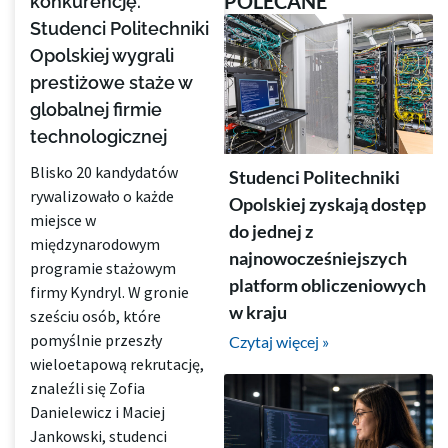
POLECANE
konkurencję.
Studenci Politechniki
Opolskiej wygrali
prestiżowe staże w
globalnej firmie
technologicznej
Blisko 20 kandydatów
Studenci Politechniki
rywalizowało o każde
Opolskiej zyskają dostęp
miejsce w
do jednej z
międzynarodowym
najnowocześniejszych
programie stażowym
platform obliczeniowych
firmy Kyndryl. W gronie
w kraju
sześciu osób, które
pomyślnie przeszły
Czytaj więcej »
wieloetapową rekrutację,
znaleźli się Zofia
Danielewicz i Maciej
Jankowski, studenci