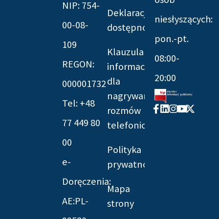
NIP: 754-
Deklaracja
niesłyszących:
00-08-
dostępności
pon.-pt.
109
Klauzula
08:00-
REGON:
informacyjna
20:00
dla
000001732
nagrywania
Tel: +48
Facebook-
Linkedin
Instagram
Youtube
X-
rozmów
f
twitter
77 449 80
telefonicznych
00
Polityka
e-
prywatności
Doręczenia:
Mapa
AE:PL-
strony