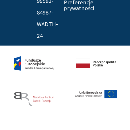
99580-
Preferencje
prywatności
84987-
WADTH-
24