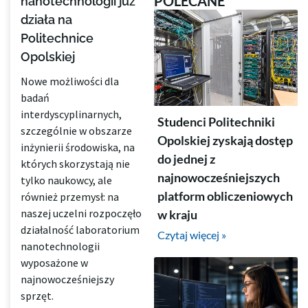
POLECANE
nanotechnologii już
działa na
Politechnice
Opolskiej
Nowe możliwości dla
badań
interdyscyplinarnych,
Studenci Politechniki
szczególnie w obszarze
Opolskiej zyskają dostęp
inżynierii środowiska, na
do jednej z
których skorzystają nie
najnowocześniejszych
tylko naukowcy, ale
platform obliczeniowych
również przemysł: na
naszej uczelni rozpoczęło
w kraju
działalność laboratorium
Czytaj więcej »
nanotechnologii
wyposażone w
najnowocześniejszy
sprzęt.