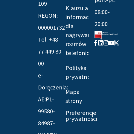
pon.-pt.
109
Klauzula
08:00-
REGON:
informacyjna
20:00
dla
000001732
nagrywania
Tel: +48
Facebook-
Linkedin
Instagram
Youtube
X-
rozmów
f
twitter
77 449 80
telefonicznych
00
Polityka
e-
prywatności
Doręczenia:
Mapa
AE:PL-
strony
99580-
Preferencje
prywatności
84987-