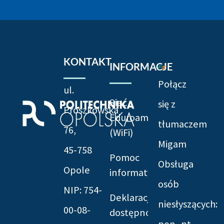
KONTAKT
INFORMACJE
Połącz
ul.
Sieć
się z
Prószkowska
Eduroam
tłumaczem
76,
(WiFi)
Migam
45-758
Pomoc
Obsługa
Opole
informatyczna
osób
NIP: 754-
Deklaracja
niesłyszących:
00-08-
dostępności