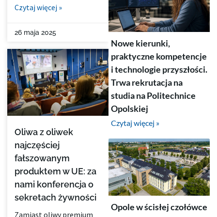
Czytaj więcej »
26 maja 2025
Nowe kierunki,
praktyczne kompetencje
i technologie przyszłości.
Trwa rekrutacja na
studia na Politechnice
Opolskiej
Czytaj więcej »
Oliwa z oliwek
najczęściej
fałszowanym
produktem w UE: za
nami konferencja o
sekretach żywności
Opole w ścisłej czołówce
Zamiast oliwy premium