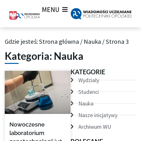
MENU
Gdzie jesteś:
Strona główna
/
Nauka
/
Strona 3
Archiwum aktualności Wiadomości Uczelnianych
Kategoria: Nauka
Strona
Strona
Strona
Strona
Strona
Strona
KATEGORIE
Wydziały
Studenci
Nauka
Nasze inicjatywy
Nowoczesne
Archiwum WU
laboratorium