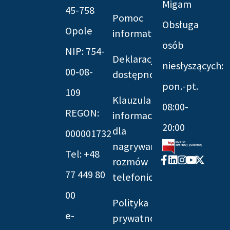
Migam
45-758
Pomoc
Obsługa
Opole
informatyczna
osób
NIP: 754-
Deklaracja
niesłyszących:
00-08-
dostępności
pon.-pt.
109
Klauzula
08:00-
REGON:
informacyjna
20:00
dla
000001732
nagrywania
Tel: +48
Facebook-
Linkedin
Instagram
Youtube
X-
rozmów
f
twitter
77 449 80
telefonicznych
00
Polityka
e-
prywatności