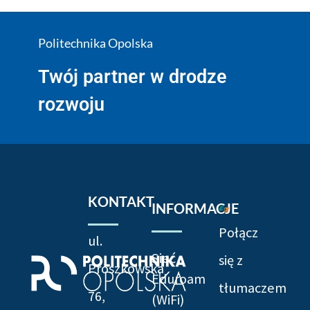
Politechnika Opolska
Twój partner w drodze
rozwoju
KONTAKT
INFORMACJE
Połącz
ul.
Sieć
się z
Prószkowska
Eduroam
tłumaczem
76,
(WiFi)