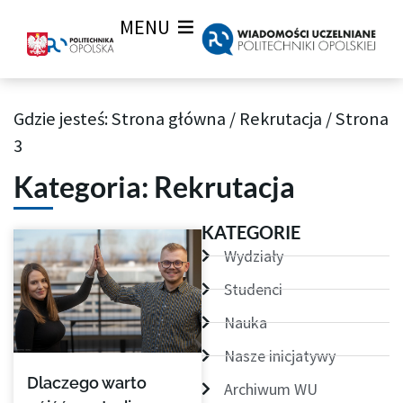
MENU
Gdzie jesteś:
Strona główna
/
Rekrutacja
/
Strona
Archiwum aktualności Wiadomości Uczelnianych
3
Kategoria: Rekrutacja
Strona
Strona
Strona
Strona
Strona
Strona
KATEGORIE
Wydziały
Studenci
Nauka
Nasze inicjatywy
Dlaczego warto
Archiwum WU