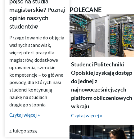
pójść na studia
POLECANE
magisterskie? Poznaj
opinie naszych
studentów
Przygotowanie do objęcia
ważnych stanowisk,
więcej ofert pracy dla
magistrów, dodatkowe
Studenci Politechniki
uprawnienia, szerokie
Opolskiej zyskają dostęp
kompetencje – to główne
do jednej z
powody, dla których nasi
najnowocześniejszych
studenci kontynuują
naukę na studiach
platform obliczeniowych
drugiego stopnia.
w kraju
Czytaj więcej »
Czytaj więcej »
4 lutego 2025