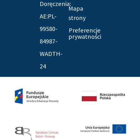
Doręczenia:
Mapa
AE:PL-
strony
99580-
Preferencje
prywatności
84987-
WADTH-
24