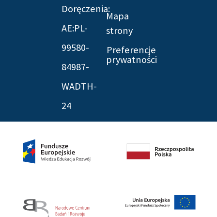
Doręczenia:
Mapa
AE:PL-
strony
99580-
Preferencje
prywatności
84987-
WADTH-
24