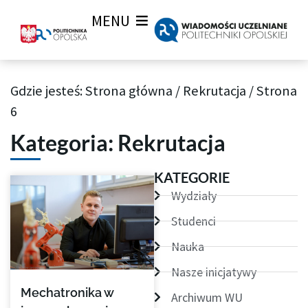
MENU
Gdzie jesteś:
Strona główna
/
Rekrutacja
/
Strona
Archiwum aktualności Wiadomości Uczelnianych
6
Kategoria: Rekrutacja
Strona
Strona
Strona
Strona
KATEGORIE
Wydziały
Studenci
Nauka
Nasze inicjatywy
Mechatronika w
Archiwum WU