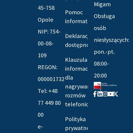
Migam
45-758
Pomoc
Obsługa
Opole
informatyczna
osób
NIP: 754-
Deklaracja
niesłyszących:
00-08-
dostępności
pon.-pt.
109
Klauzula
08:00-
REGON:
informacyjna
20:00
dla
000001732
nagrywania
Tel: +48
Facebook-
Linkedin
Instagram
Youtube
X-
rozmów
f
twitter
77 449 80
telefonicznych
00
Polityka
e-
prywatności