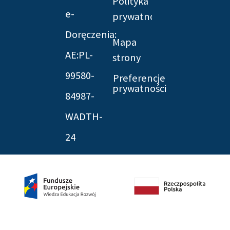
Polityka
e-
prywatności
Doręczenia:
Mapa
AE:PL-
strony
99580-
Preferencje
prywatności
84987-
WADTH-
24