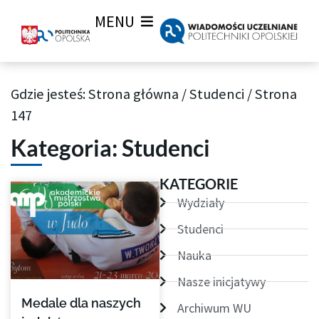
MENU
Gdzie jesteś:
Strona główna
/
Studenci
/
Strona
Archiwum aktualności Wiadomości Uczelnianych
147
Kategoria: Studenci
Strona
Strona
Strona
Strona
Strona
Strona
Strona
KATEGORIE
Wydziały
Studenci
Nauka
Nasze inicjatywy
Medale dla naszych
Archiwum WU