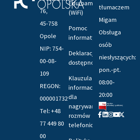
Eduroam
tłumaczem
76,
(WiFi)
Migam
45-758
Pomoc
Obsługa
Opole
informatyczna
osób
NIP: 754-
Deklaracja
niesłyszących:
00-08-
dostępności
pon.-pt.
109
Klauzula
08:00-
REGON:
informacyjna
20:00
dla
000001732
nagrywania
Tel: +48
Facebook-
Linkedin
Instagram
Youtube
X-
rozmów
f
twitter
77 449 80
telefonicznych
00