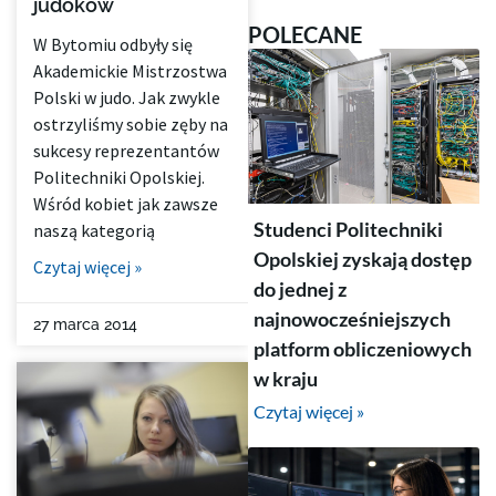
judoków
POLECANE
W Bytomiu odbyły się
Akademickie Mistrzostwa
Polski w judo. Jak zwykle
ostrzyliśmy sobie zęby na
sukcesy reprezentantów
Politechniki Opolskiej.
Wśród kobiet jak zawsze
Studenci Politechniki
naszą kategorią
Opolskiej zyskają dostęp
Czytaj więcej »
do jednej z
najnowocześniejszych
27 marca 2014
platform obliczeniowych
w kraju
Czytaj więcej »