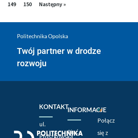
149
150
Następny »
Politechnika Opolska
Twój partner w drodze
rozwoju
KONTAKT
INFORMACJE
Połącz
ul.
Sieć
się z
Prószkowska