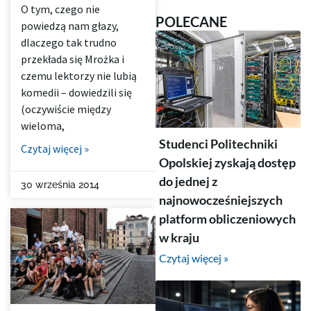
O tym, czego nie
POLECANE
powiedzą nam głazy,
dlaczego tak trudno
przekłada się Mrożka i
czemu lektorzy nie lubią
komedii – dowiedzili się
(oczywiście między
wieloma,
Studenci Politechniki
Czytaj więcej »
Opolskiej zyskają dostęp
do jednej z
30 września 2014
najnowocześniejszych
platform obliczeniowych
w kraju
Czytaj więcej »