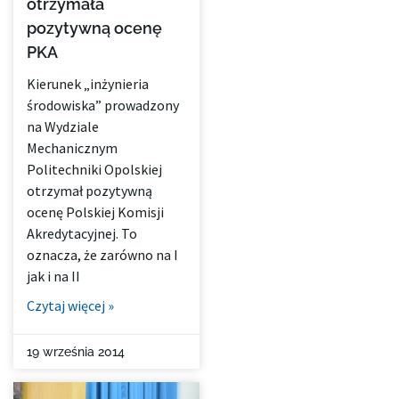
otrzymała
pozytywną ocenę
PKA
Kierunek „inżynieria
środowiska” prowadzony
na Wydziale
Mechanicznym
Politechniki Opolskiej
otrzymał pozytywną
ocenę Polskiej Komisji
Akredytacyjnej. To
oznacza, że zarówno na I
jak i na II
Czytaj więcej »
19 września 2014