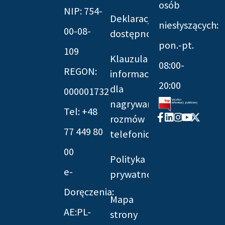
osób
NIP: 754-
Deklaracja
niesłyszących:
00-08-
dostępności
pon.-pt.
109
Klauzula
08:00-
REGON:
informacyjna
20:00
dla
000001732
nagrywania
Tel: +48
Facebook-
Linkedin
Instagram
Youtube
X-
rozmów
f
twitter
77 449 80
telefonicznych
00
Polityka
e-
prywatności
Doręczenia:
Mapa
AE:PL-
strony