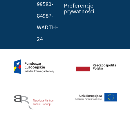
99580-
Preferencje
prywatności
84987-
WADTH-
24