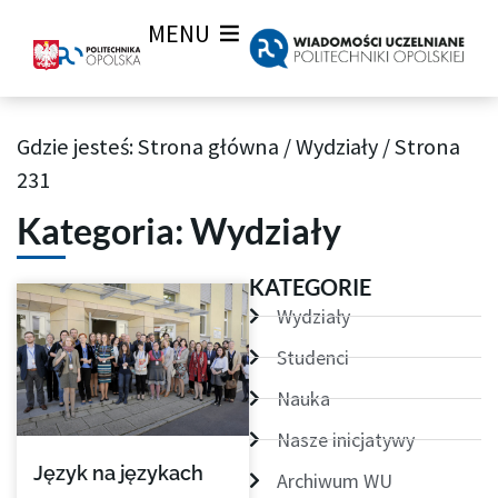
MENU
Gdzie jesteś:
Strona główna
/
Wydziały
/
Strona
Archiwum aktualności Wiadomości Uczelnianych
231
Kategoria: Wydziały
Strona
Strona
Strona
Strona
Strona
Strona
Strona
KATEGORIE
Wydziały
Studenci
Nauka
Nasze inicjatywy
Język na językach
Archiwum WU