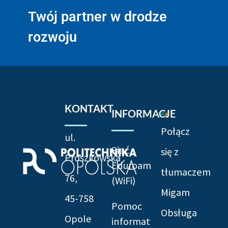
Twój partner w drodze
rozwoju
KONTAKT
INFORMACJE
Połącz
ul.
Sieć
się z
Prószkowska
Eduroam
tłumaczem
76,
(WiFi)
Migam
45-758
Pomoc
Obsługa
Opole
informatyczna