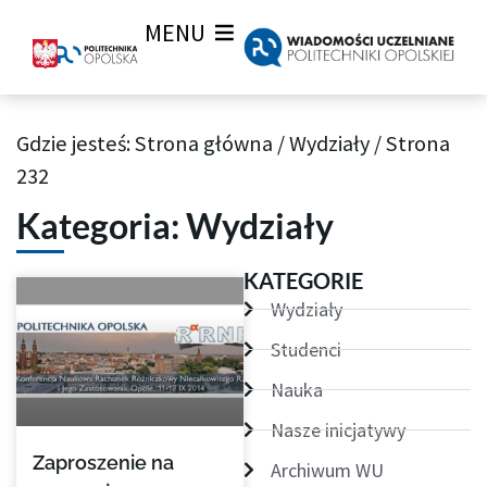
MENU
Gdzie jesteś:
Strona główna
/
Wydziały
/
Strona
Archiwum aktualności Wiadomości Uczelnianych
232
Kategoria: Wydziały
Strona
Strona
Strona
Strona
Strona
Strona
Strona
KATEGORIE
Wydziały
Studenci
Nauka
Nasze inicjatywy
Zaproszenie na
Archiwum WU