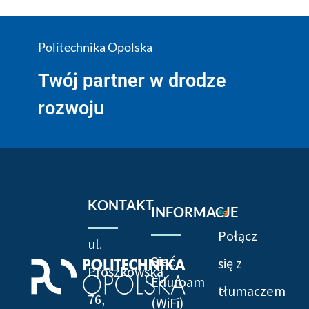
Politechnika Opolska
Twój partner w drodze
rozwoju
KONTAKT
INFORMACJE
Połącz
ul.
Sieć
się z
Prószkowska
Eduroam
tłumaczem
76,
(WiFi)