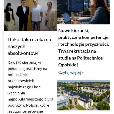
Nowe kierunki,
praktyczne kompetencje
I taka Itaka czeka na
i technologie przyszłości.
naszych
Trwa rekrutacja na
absolwentów!
studia na Politechnice
Dziś (20 sierpnia) w
Opolskiej
południe gościliśmy na
Czytaj więcej »
politechnice
przedstawicieli
największego i bez
wątpienia
najpopularniejszego biura
podróży w Polsce, które
jest zainteresowane