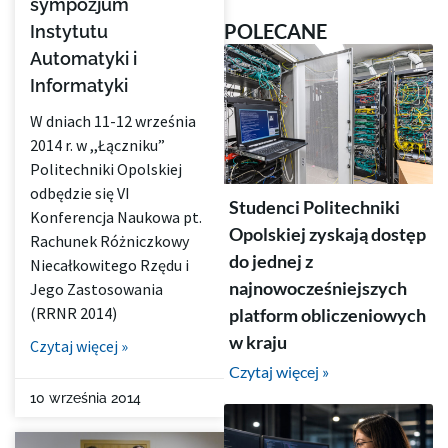
sympozjum
POLECANE
Instytutu
Automatyki i
Informatyki
W dniach 11-12 września
2014 r. w ,,Łączniku”
Politechniki Opolskiej
odbędzie się VI
Studenci Politechniki
Konferencja Naukowa pt.
Opolskiej zyskają dostęp
Rachunek Różniczkowy
do jednej z
Niecałkowitego Rzędu i
najnowocześniejszych
Jego Zastosowania
(RRNR 2014)
platform obliczeniowych
w kraju
Czytaj więcej »
Czytaj więcej »
10 września 2014