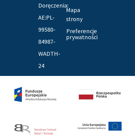
Doręczenia:
Mapa
AE:PL-
strony
99580-
Preferencje
prywatności
84987-
WADTH-
24