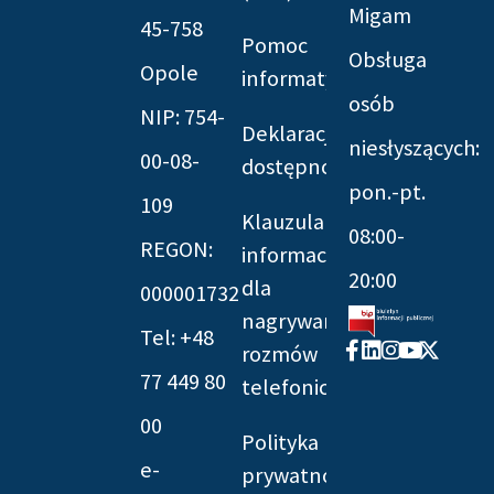
Migam
45-758
Pomoc
Obsługa
Opole
informatyczna
osób
NIP: 754-
Deklaracja
niesłyszących:
00-08-
dostępności
pon.-pt.
109
Klauzula
08:00-
REGON:
informacyjna
20:00
dla
000001732
nagrywania
Tel: +48
Facebook-
Linkedin
Instagram
Youtube
X-
rozmów
f
twitter
77 449 80
telefonicznych
00
Polityka
e-
prywatności