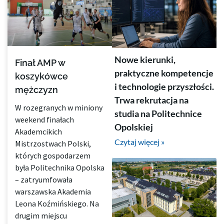
Nowe kierunki,
Finał AMP w
praktyczne kompetencje
koszykówce
i technologie przyszłości.
mężczyzn
Trwa rekrutacja na
W rozegranych w miniony
studia na Politechnice
weekend finałach
Opolskiej
Akademcikich
Czytaj więcej »
Mistrzostwach Polski,
których gospodarzem
była Politechnika Opolska
– zatryumfowała
warszawska Akademia
Leona Koźmińskiego. Na
drugim miejscu