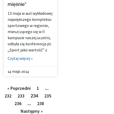
mięśnie”
13 maja w auli wykładowej
największego kompleksu
sportowego w regionie,
mieszczącego się w II
kampusie naszej uczelni,
odbyła się konferencja pt.
,,Sport jako wartość” z
Czytaj więcej »
14 maja 2014
« Poprzedni
1
…
232
233
234
235
236
…
238
Następny »