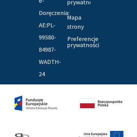
e-
prywatności
Doręczenia:
Mapa
AE:PL-
strony
99580-
Preferencje
prywatności
84987-
WADTH-
24