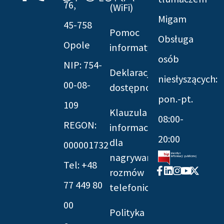
76,
(WiFi)
Migam
45-758
Pomoc
Obsługa
Opole
informatyczna
osób
NIP: 754-
Deklaracja
niesłyszących:
00-08-
dostępności
pon.-pt.
109
Klauzula
08:00-
REGON:
informacyjna
20:00
dla
000001732
nagrywania
Tel: +48
Facebook-
Linkedin
Instagram
Youtube
X-
rozmów
f
twitter
77 449 80
telefonicznych
00
Polityka