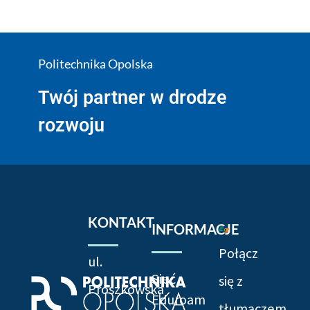
Politechnika Opolska
Twój partner w drodze
rozwoju
KONTAKT
INFORMACJE
Połącz
ul.
Sieć
się z
Prószkowska
Eduroam
tłumaczem