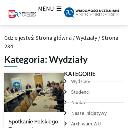
MENU
Gdzie jesteś:
Strona główna
/
Wydziały
/
Strona
Archiwum aktualności Wiadomości Uczelnianych
234
Kategoria: Wydziały
Strona
Strona
Strona
Strona
Strona
Strona
Strona
KATEGORIE
Wydziały
Studenci
Nauka
Nasze inicjatywy
Spotkanie Polskiego
Archiwum WU