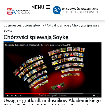
MENU
Gdzie jesteś:
Strona główna
/
Aktualności opz
/
Chórzyści śpiewają
Soykę
Chórzyści śpiewają Soykę
Uwaga – gratka dla miłośników Akademickiego