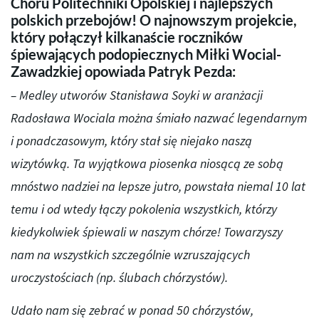
Chóru Politechniki Opolskiej i najlepszych
polskich przebojów! O najnowszym projekcie,
który połączył kilkanaście roczników
śpiewających podopiecznych Miłki Wocial-
Zawadzkiej opowiada Patryk Pezda:
– Medley utworów Stanisława Soyki w aranżacji
Radosława Wociala można śmiało nazwać legendarnym
i ponadczasowym, który stał się niejako naszą
wizytówką. Ta wyjątkowa piosenka niosącą ze sobą
mnóstwo nadziei na lepsze jutro, powstała niemal 10 lat
temu i od wtedy łączy pokolenia wszystkich, którzy
kiedykolwiek śpiewali w naszym chórze! Towarzyszy
nam na wszystkich szczególnie wzruszających
uroczystościach (np. ślubach chórzystów).
Udało nam się zebrać w ponad 50 chórzystów,