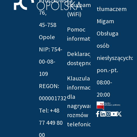
Prószkowska
Eduroam
tłumaczem
76,
(WiFi)
Migam
45-758
Pomoc
Obsługa
Opole
informatyczna
osób
NIP: 754-
Deklaracja
niesłyszących:
00-08-
dostępności
pon.-pt.
109
Klauzula
08:00-
REGON:
informacyjna
20:00
dla
000001732
nagrywania
Tel: +48
Facebook-
Linkedin
Instagram
Youtube
X-
rozmów
f
twitter
77 449 80
telefonicznych
00