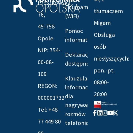
Prószkowska
Eduroam
tłumaczem
76,
(WiFi)
Migam
45-758
Pomoc
Obsługa
Opole
informatyczna
osób
NIP: 754-
Deklaracja
niesłyszących:
00-08-
dostępności
pon.-pt.
109
Klauzula
08:00-
REGON:
informacyjna
20:00
dla
000001732
nagrywania
Tel: +48
Facebook-
Linkedin
Instagram
Youtube
X-
rozmów
f
twitter
77 449 80
telefonicznych