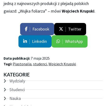
jedną z najnowszych produkcji z plejadą polskich
gwiazd: „Wujka foliarza” – mówi
Wojciech Krupski
.
Facebook
Twitter
Linkedin
WhatsApp
Data publikacji:
7 maja 2025
Tagi:
Piastonalia
,
studenci
,
Wojciech Krupski
KATEGORIE
Wydziały
Studenci
Nauka