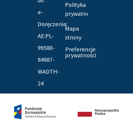
00
Polityka
e-
prywatności
Doręczenia:
Mapa
AE:PL-
strony
99580-
Preferencje
prywatności
84987-
WADTH-
24