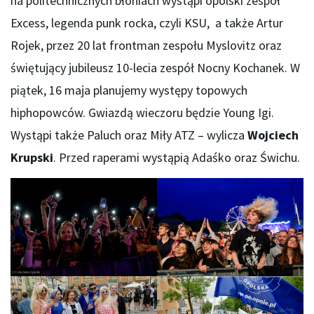
na politechnicznych błoniach wystąpi opolski zespół
Excess, legenda punk rocka, czyli KSU, a także Artur
Rojek, przez 20 lat frontman zespołu Myslovitz oraz
świętujący jubileusz 10-lecia zespół Nocny Kochanek. W
piątek, 16 maja planujemy występy topowych
hiphopowców. Gwiazdą wieczoru będzie Young Igi.
Wystąpi także Paluch oraz Miły ATZ – wylicza
Wojciech
Krupski
. Przed raperami wystąpią Adaśko oraz Świchu.