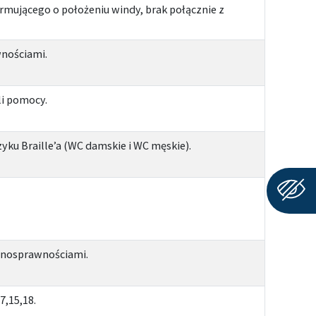
rmującego o położeniu windy, brak połącznie z
wnościami.
li pomocy.
yku Braille’a (WC damskie i WC męskie).
łnosprawnościami.
7,15,18.