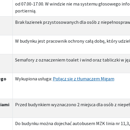
od 07.00-17.00. W windzie nie ma systemu głosowego info
portiernią.
Brak łazienek przystosowanych dla osób z niepełnospra
W budynku jest pracownik ochrony całą dobę, który udzie
Semafory z oznaczeniem toalet i wind oraz tabliczki w jęz
ego
Wykupiona usługa:
Połącz się z tłumaczem Migam
ciami
Przed budynkiem wyznaczono 2 miejsca dla osób z niepe
Do budynku można dojechać autobusem MZK linia nr 11,3,