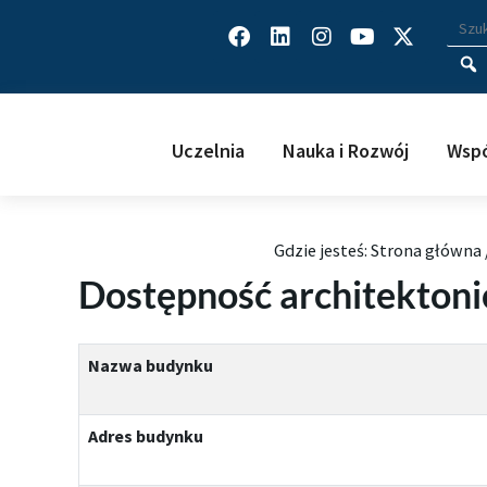
Facebook
Linkedin
Instagram
Youtube
X-
Wys
Wpisz
twitter
Uczelnia
Nauka i Rozwój
Wspó
Gdzie jesteś:
Strona główna
Dostępność architektoni
Nazwa budynku
Adres budynku