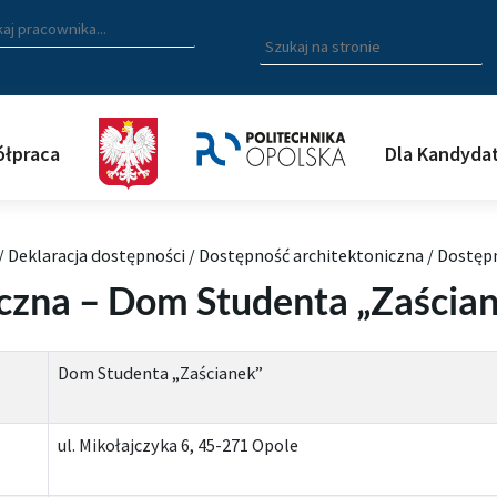
zukiwarka pracowników
 nazwisko, fragment nazwiska bądź imię pracownika aby wyszuk
Wpisz
szukaną
frazę
aby
wyszukać
łpraca
Dla Kandyda
na
stronie
/
Deklaracja dostępności
/
Dostępność architektoniczna
/
Dostępn
czna – Dom Studenta „Zaścia
Dom Studenta „Zaścianek”
ul. Mikołajczyka 6, 45-271 Opole