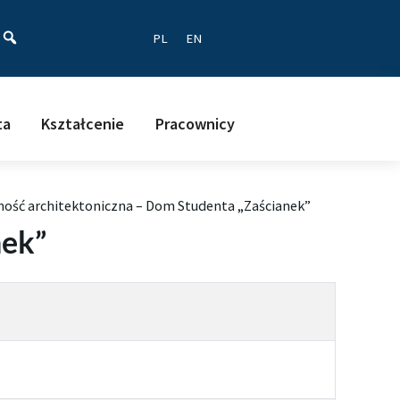
ać
PL
EN
ta
Kształcenie
Pracownicy
ość architektoniczna – Dom Studenta „Zaścianek”
nek”