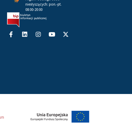
niesłyszących: pon.-pt.
08:00-20:00
Facebook-
Linkedin
Instagram
Youtube
X-
f
twitter