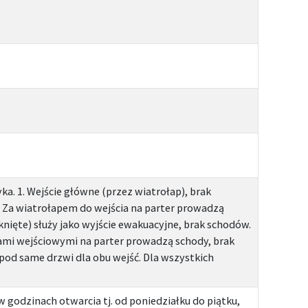
a. 1. Wejście główne (przez wiatrołap), brak
. Za wiatrołapem do wejścia na parter prowadzą
nięte) służy jako wyjście ewakuacyjne, brak schodów.
iami wejściowymi na parter prowadzą schody, brak
d same drzwi dla obu wejść. Dla wszystkich
 godzinach otwarcia tj. od poniedziałku do piątku,