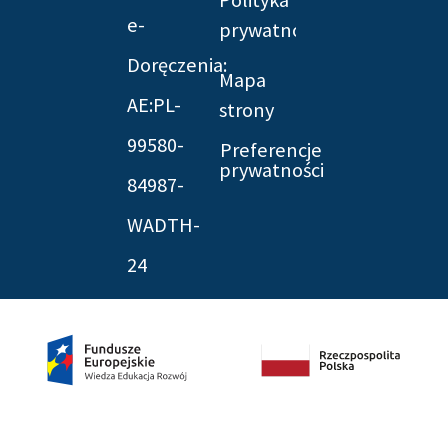
e-
prywatności
Doręczenia:
Mapa
AE:PL-
strony
99580-
Preferencje
prywatności
84987-
WADTH-
24