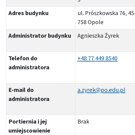
Adres budynku
ul. Prószkowska 76, 45
758 Opole
Administrator budynku
Agnieszka Żyrek
Telefon do
+48 77 449 8540
administratora
E-mail do
a.zyrek@po.edu.pl
administratora
Portiernia i jej
Brak
umiejscowienie