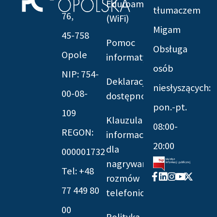
Eduroam
tłumaczem
76,
(WiFi)
Migam
45-758
Pomoc
Obsługa
Opole
informatyczna
osób
NIP: 754-
Deklaracja
niesłyszących:
00-08-
dostępności
pon.-pt.
109
Klauzula
08:00-
REGON:
informacyjna
20:00
dla
000001732
nagrywania
Tel: +48
Facebook-
Linkedin
Instagram
Youtube
X-
rozmów
f
twitter
77 449 80
telefonicznych
00
Polityka