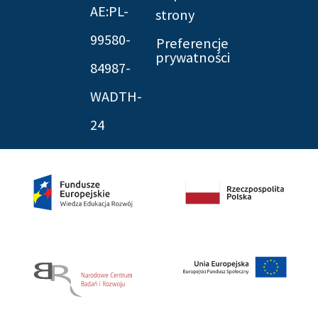
AE:PL-
strony
99580-
Preferencje
prywatności
84987-
WADTH-
24