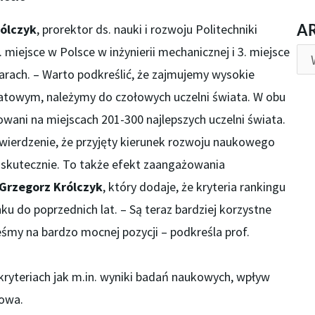
AR
A
rólczyk
, prorektor ds. nauki i rozwoju Politechniki
. miejsce w Polsce w inżynierii mechanicznej i 3. miejsce
iarach. – Warto podkreślić, że zajmujemy wysokie
iatowym, należymy do czołowych uczelni świata. W obu
wani na miejscach 201-300 najlepszych uczelni świata.
wierdzenie, że przyjęty kierunek rozwoju naukowego
y skutecznie. To także efekt zaangażowania
 Grzegorz Królczyk
, który dodaje, że kryteria rankingu
ku do poprzednich lat. – Są teraz bardziej korzystne
eśmy na bardzo mocnej pozycji – podkreśla prof.
 kryteriach jak m.in. wyniki badań naukowych, wpływ
owa.