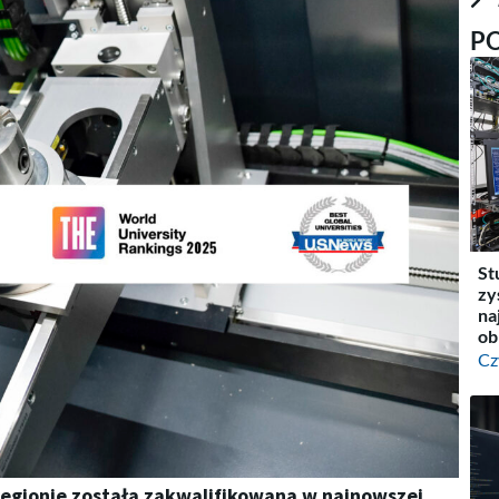
P
St
zy
na
ob
Cz
regionie została zakwalifikowana w najnowszej