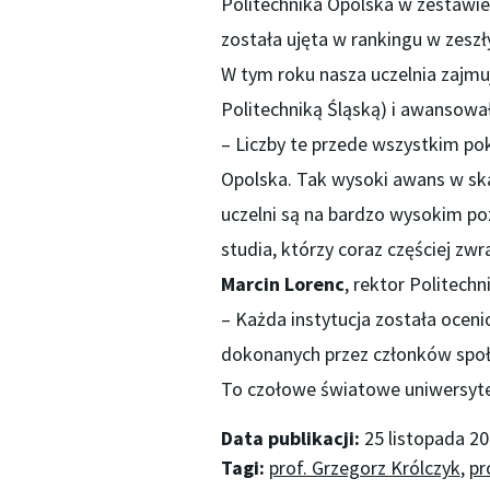
Politechnika Opolska w zestawien
została ujęta w rankingu w zeszły
W tym roku nasza uczelnia zajmuj
Politechniką Śląską) i awansował
– Liczby te przede wszystkim pok
Opolska. Tak wysoki awans w ska
uczelni są na bardzo wysokim p
studia, którzy coraz częściej zw
Marcin Lorenc
, rektor Politechni
– Każda instytucja została oce
dokonanych przez członków społe
To czołowe światowe uniwersytet
Data publikacji:
25 listopada 2
Tagi:
prof. Grzegorz Królczyk
,
pr