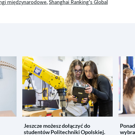
ingi międzynarodowe
,
Shanghai Ranking's Global
Jeszcze możesz dołączyć do
Ponad
studentów Politechniki Opolskiej.
wybra