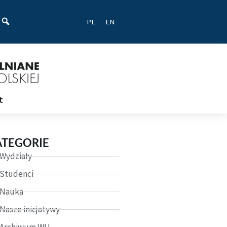
ać
PL
EN
t
ATEGORIE
Wydziały
Studenci
Nauka
Nasze inicjatywy
Archiwum WU