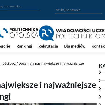
zukiwarka pracowników
 nazwisko, fragment nazwiska bądź imię pracownika aby wyszuk
Wpisz
szukaną
frazę
aby
wyszukać
na
stronie
egorie
Rankingi
Rekrutacja
Dla mediów
Kontak
lności opz
/
Doceniają nas największe i najważniejsze
K
ajwiększe i najważniejsze
ngi