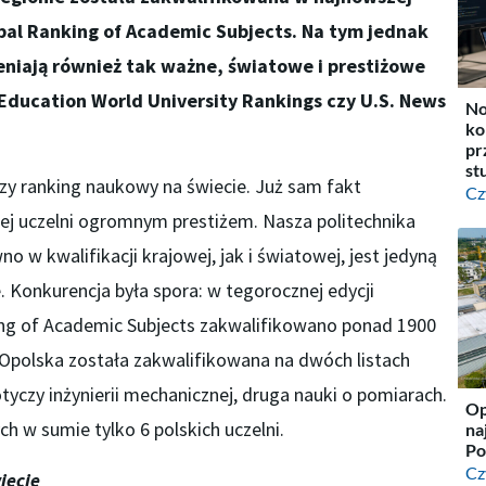
bal Ranking of Academic Subjects. Na tym jednak
ceniają również tak ważne, światowe i prestiżowe
Education World University Rankings czy U.S. News
No
ko
pr
st
szy ranking naukowy na świecie. Już sam fakt
Cz
ażdej uczelni ogromnym prestiżem. Nasza politechnika
 w kwalifikacji krajowej, jak i światowej, jest jedyną
ie. Konkurencja była spora: w tegorocznej edycji
ing of Academic Subjects zakwalifikowano ponad 1900
a Opolska została zakwalifikowana na dwóch listach
tyczy inżynierii mechanicznej, druga nauki o pomiarach.
Op
ch w sumie tylko 6 polskich uczelni.
na
Po
Cz
iecie