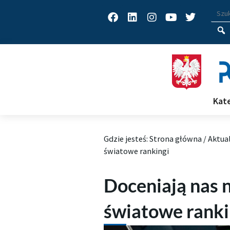
Facebook
Linkedin
Instagram
Youtube
Twitter
Wys
Wpisz
Kat
Gdzie jesteś:
Strona główna
/
Aktua
światowe rankingi
Doceniają nas n
światowe ranki