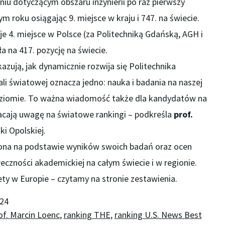
iu dotyczącym obszaru inżynierii po raz pierwszy
m roku osiągając 9. miejsce w kraju i 747. na świecie.
e 4. miejsce w Polsce (za Politechniką Gdańską, AGH i
a na 417. pozycję na świecie.
azują, jak dynamicznie rozwija się Politechnika
li światowej oznacza jedno: nauka i badania na naszej
oziomie. To ważna wiadomość także dla kandydatów na
racają uwagę na światowe rankingi – podkreśla
prof.
ki Opolskiej.
niona na podstawie wyników swoich badań oraz ocen
czności akademickiej na całym świecie i w regionie.
y w Europie – czytamy na stronie zestawienia.
024
of. Marcin Loenc
,
ranking THE
,
ranking U.S. News Best