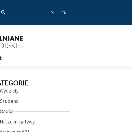
ać
PL
EN
t
ATEGORIE
Wydziały
Studenci
Nauka
Nasze inicjatywy
Archiwum WU