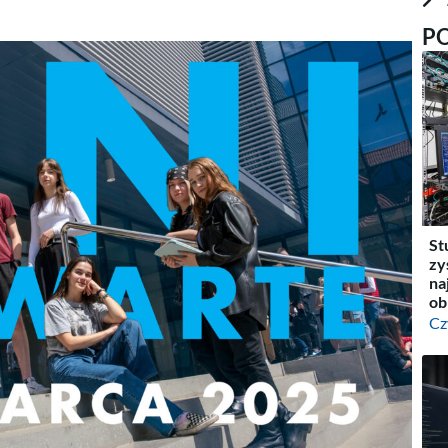
P
St
zy
na
ob
Cz