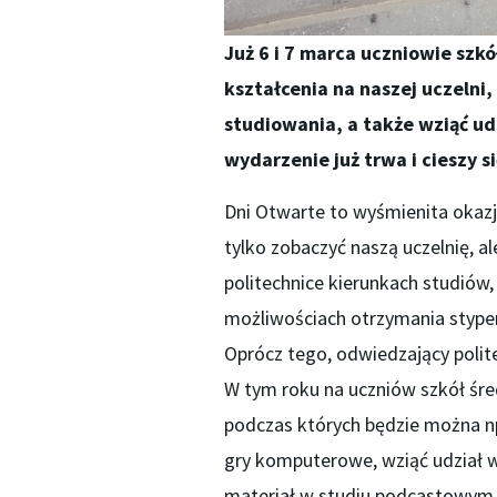
Już 6 i 7 marca uczniowie szkó
kształcenia na naszej uczelni
studiowania, a także wziąć udz
wydarzenie już trwa i cieszy 
Dni Otwarte to wyśmienita okaz
tylko zobaczyć naszą uczelnię, a
politechnice kierunkach studiów
możliwościach otrzymania stype
Oprócz tego, odwiedzający polit
W tym roku na uczniów szkół śre
podczas których będzie można np.
gry komputerowe, wziąć udział w
materiał w studiu podcastowym,