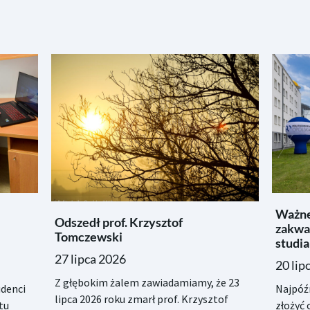
Ważne
Odszedł prof. Krzysztof
zakwa
Tomczewski
studia
27 lipca 2026
20 lip
Z głębokim żalem zawiadamiamy, że 23
denci
Najpóźn
lipca 2026 roku zmarł prof. Krzysztof
tu
złożyć