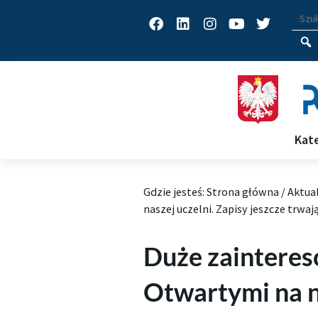
Facebook
Linkedin
Instagram
Youtube
Twitter
Wys
Wpisz
Kat
Gdzie jesteś:
Strona główna
/
Aktua
naszej uczelni. Zapisy jeszcze trwaj
Duże zaintere
Otwartymi na na