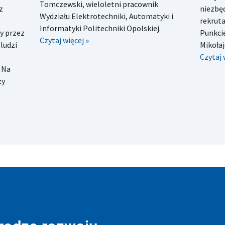
Tomczewski, wieloletni pracownik
z
niezbę
Wydziału Elektrotechniki, Automatyki i
rekrut
Informatyki Politechniki Opolskiej.
y przez
Punkcie
Czytaj więcej »
ludzi
Mikołaj
Czytaj 
 Na
zy