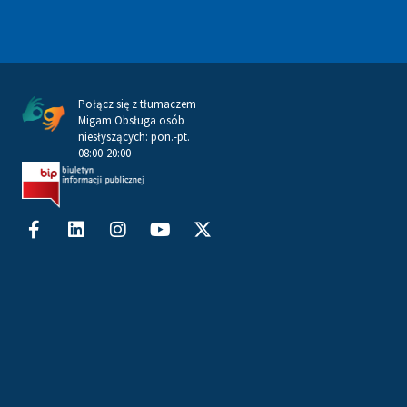
Połącz się z tłumaczem
Migam Obsługa osób
niesłyszących: pon.-pt.
08:00-20:00
Facebook-
Linkedin
Instagram
Youtube
X-
f
twitter