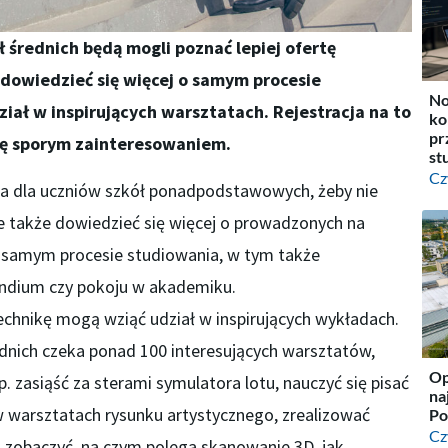
ł średnich będą mogli poznać lepiej ofertę
, dowiedzieć się więcej o samym procesie
No
iał w inspirujących warsztatach. Rejestracja na to
ko
pr
się sporym zainteresowaniem.
st
Cz
ja dla uczniów szkół ponadpodstawowych, żeby nie
le także dowiedzieć się więcej o prowadzonych na
, samym procesie studiowania, w tym także
ndium czy pokoju w akademiku.
echnikę mogą wziąć udział w inspirujących wykładach.
dnich czeka ponad 100 interesujących warsztatów,
Op
 zasiąść za sterami symulatora lotu, nauczyć się pisać
na
 warsztatach rysunku artystycznego, zrealizować
Po
Cz
 zobaczyć, na czym polega skanowanie 3D, jak