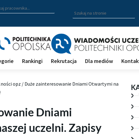
zukiwarka pracowników
 nazwisko, fragment nazwiska bądź imię pracownika aby wyszuk
Wpisz
szukaną
frazę
aby
wyszukać
na
stronie
egorie
Rankingi
Rekrutacja
Dla mediów
Kontak
lności opz
/
Duże zainteresowanie Dniami Otwartymi na
K
ą
sowanie Dniami
szej uczelni. Zapisy