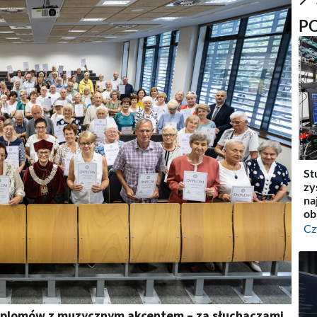
P
St
zy
na
ob
Cz
dyplomów z muzycznym akcentem – za słuchaczami