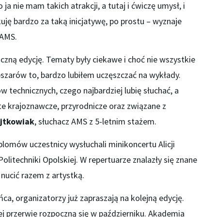
a nie mam takich atrakcji, a tutaj i ćwiczę umysł, i
uję bardzo za taką inicjatywę, po prostu – wyznaje
 AMS.
zną edycję. Tematy były ciekawe i choć nie wszystkie
bszarów to, bardzo lubiłem uczęszczać na wykłady.
 technicznych, czego najbardziej lubię słuchać, a
te krajoznawcze, przyrodnicze oraz związane z
jtkowiak
, słuchacz AMS z 5-letnim stażem.
lomów uczestnicy wysłuchali minikoncertu Alicji
litechniki Opolskiej. W repertuarze znalazły się znane
nucić razem z artystką.
ca, organizatorzy już zapraszają na kolejną edycję.
j przerwie rozpoczną się w październiku. Akademia