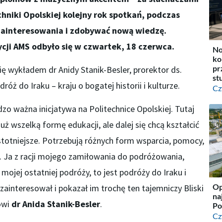
hniki Opolskiej kolejny rok spotkań, podczas
 zainteresowania i zdobywać nową wiedzę.
cji AMS odbyło się w czwartek, 18 czerwca.
No
ko
pr
ę wykładem dr Anidy Stanik-Besler, prorektor ds.
st
róż do Iraku – kraju o bogatej historii i kulturze.
Cz
o ważna inicjatywa na Politechnice Opolskiej. Tutaj
ż wszelką formę edukacji, ale dalej się chcą kształcić
stotniejsze. Potrzebują różnych form wsparcia, pomocy,
a. Ja z racji mojego zamiłowania do podróżowania,
mojej ostatniej podróży, to jest podróży do Iraku i
Op
zainteresował i pokazał im trochę ten tajemniczy Bliski
na
ówi
dr Anida Stanik-Besler
.
Po
Cz