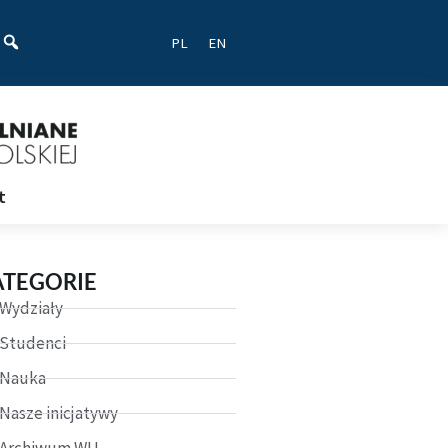
ać
PL
EN
t
ATEGORIE
Wydziały
Studenci
Nauka
Nasze inicjatywy
Archiwum WU