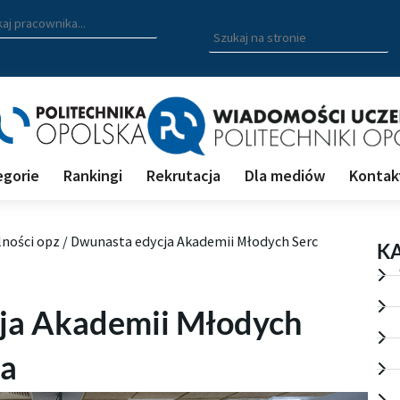
zukiwarka pracowników
 nazwisko, fragment nazwiska bądź imię pracownika aby wyszuk
Wpisz
szukaną
frazę
aby
wyszukać
na
stronie
egorie
Rankingi
Rekrutacja
Dla mediów
Kontak
lności opz
/
Dwunasta edycja Akademii Młodych Serc
K
ja Akademii Młodych
na