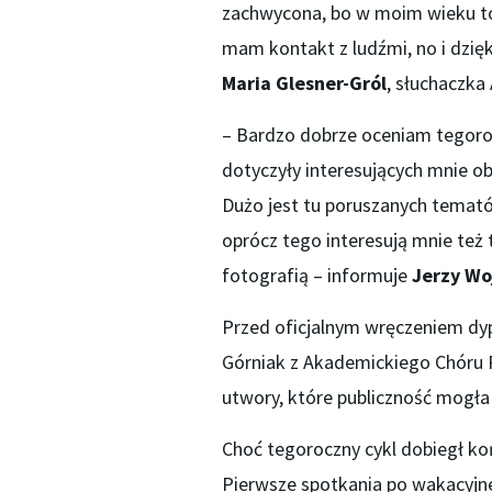
zachwycona, bo w moim wieku to j
mam kontakt z ludźmi, no i dzięk
Maria
Glesner-Gról
, słuchaczka
– Bardzo dobrze oceniam tegoroc
dotyczyły interesujących mnie o
Dużo jest tu poruszanych tematów
oprócz tego interesują mnie też 
fotografią – informuje
Jerzy Wo
Przed oficjalnym wręczeniem dyp
Górniak z Akademickiego Chóru Po
utwory, które publiczność mogła 
Choć tegoroczny cykl dobiegł koń
Pierwsze spotkania po wakacyjne