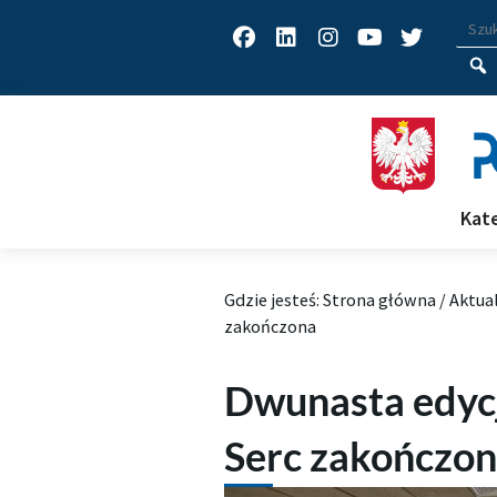
Facebook
Linkedin
Instagram
Youtube
Twitter
Wys
Wpisz
Kat
Gdzie jesteś:
Strona główna
/
Aktua
zakończona
Dwunasta edyc
Serc zakończo