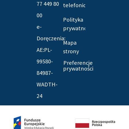
f
twitter
77 449 80
telefonicznych
00
Polityka
e-
prywatności
Doręczenia:
Mapa
AE:PL-
strony
99580-
Preferencje
prywatności
84987-
WADTH-
24