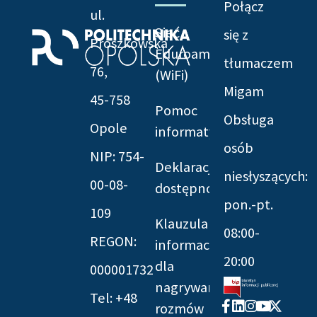
Połącz
ul.
Sieć
się z
Prószkowska
Eduroam
tłumaczem
76,
(WiFi)
Migam
45-758
Pomoc
Obsługa
Opole
informatyczna
osób
NIP: 754-
Deklaracja
niesłyszących:
00-08-
dostępności
pon.-pt.
109
Klauzula
08:00-
REGON:
informacyjna
20:00
dla
000001732
nagrywania
Tel: +48
Facebook-
Linkedin
Instagram
Youtube
X-
rozmów