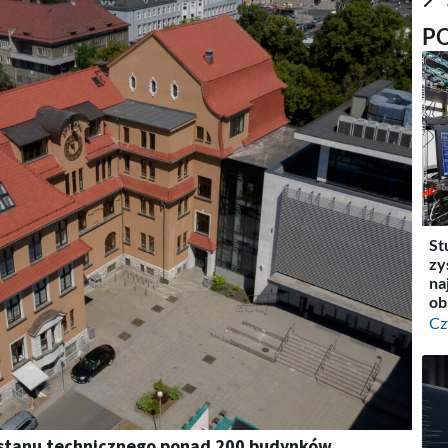
P
St
zy
na
ob
Cz
e stanu technicznego ponad 200 budynków