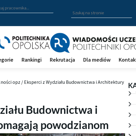
zukiwarka pracowników
 nazwisko, fragment nazwiska bądź imię pracownika aby wyszuk
Wpisz
szukaną
frazę
aby
wyszukać
na
stronie
egorie
Rankingi
Rekrutacja
Dla mediów
Kontak
lności opz
/
Eksperci z Wydziału Budownictwa i Architektury
K
ziału Budownictwa i
pomagają powodzianom