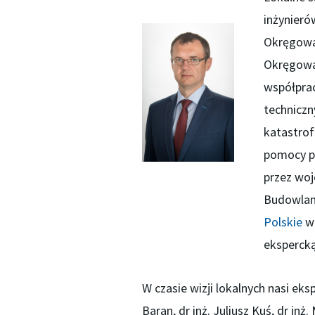
inżynier
Okręgowa
Okręgowa
współpra
techniczn
katastrof
pomocy p
przez wo
Budowla
Polskie
w 
ekspercką
W czasie wizji lokalnych nasi eksp
Baran, dr inż. Juliusz Kuś, dr inż