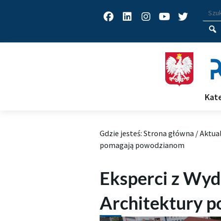
Facebook
Linkedin
Instagram
Youtube
Twitter
Wys
Wpisz
Kat
Gdzie jesteś:
Strona główna
/
Aktua
pomagają powodzianom
Eksperci z Wyd
Architektury 