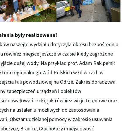
ałania były realizowane?
ków naszego wydziału dotyczyła okresu bezpośrednio
ła również miejsce jeszcze w czasie kiedy zagrożone
yjście dużej wody. Na przykład prof. Adam Rak pełnił
ektora regionalnego Wód Polskich w Gliwicach w
zejścia fali powodziowej na Odrze. Zakres doradztwa
y zabezpieczeń urządzeń i obiektów
ści obwałowań rzeki, jak również wizje terenowe oraz
cych na ustaleniu możliwych do zastosowania
ń. Obszar udzielanej pomocy w zakresie usuwania
ubczyce, Branice, Głuchołazy (miejscowość