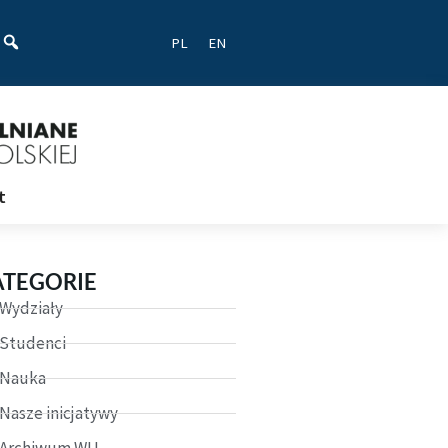
ać
PL
EN
t
ATEGORIE
Wydziały
Studenci
Nauka
Nasze inicjatywy
Archiwum WU