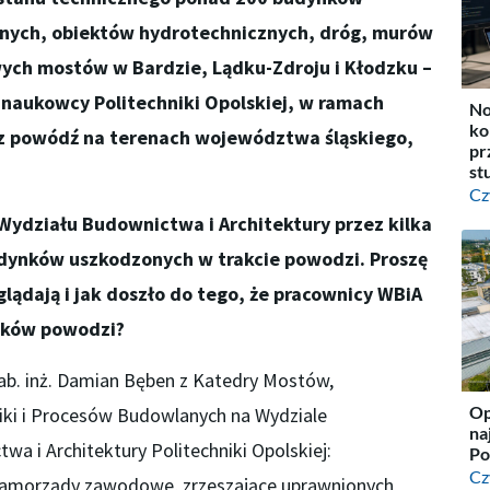
nnych, obiektów hydrotechnicznych, dróg, murów
ch mostów w Bardzie, Lądku-Zdroju i Kłodzku –
ą naukowcy Politechniki Opolskiej, w ramach
No
ko
 powódź na terenach województwa śląskiego,
pr
st
Cz
Wydziału Budownictwa i Architektury przez kilka
udynków uszkodzonych w trakcie powodzi. Proszę
glądają i jak doszło do tego, że pracownicy WBiA
tków powodzi?
hab. inż. Damian Bęben z Katedry Mostów,
Op
iki i Procesów Budowlanych na Wydziale
na
wa i Architektury Politechniki Opolskiej:
Po
Cz
samorządy zawodowe, zrzeszające uprawnionych