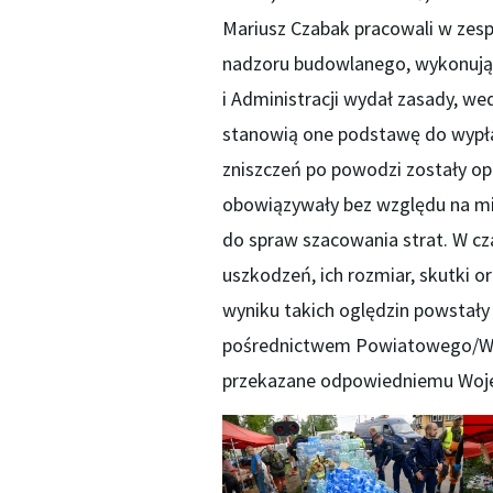
Mariusz Czabak pracowali w zes
nadzoru budowlanego, wykonują
i Administracji wydał zasady, w
stanowią one podstawę do wypła
zniszczeń po powodzi zostały o
obowiązywały bez względu na mi
do spraw szacowania strat. W cza
uszkodzeń, ich rozmiar, skutki o
wyniku takich oględzin powstały 
pośrednictwem Powiatowego/Wo
przekazane odpowiedniemu Woj