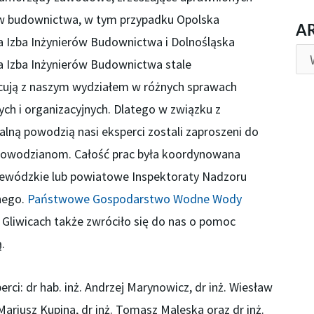
ów budownictwa, w tym przypadku Opolska
AR
A
 Izba Inżynierów Budownictwa i Dolnośląska
 Izba Inżynierów Budownictwa stale
cują z naszym wydziałem w różnych sprawach
ych i organizacyjnych. Dlatego w związku z
alną powodzią nasi eksperci zostali zaproszeni do
owodzianom. Całość prac była koordynowana
jewódzkie lub powiatowe Inspektoraty Nadzoru
nego.
Państwowe Gospodarstwo Wodne Wody
Gliwicach także zwróciło się do nas o pomoc
.
erci: dr hab. inż. Andrzej Marynowicz, dr inż. Wiesław
. Mariusz Kupina, dr inż. Tomasz Maleska oraz dr inż.