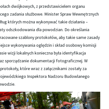
połach dwójkowych, z przedstawicielem organu
cego zadania służbowe. Minister Spraw Wewnętrznych
edług których można wykonywać takie działania –
ty odszkodowania dla powodzian. Do określania
pracowane szablony protokołów, aby takie same zasady
ejsce wykonywania oględzin i skład osobowy komisji
sie wizji lokalnych konieczna była identyfikacja
raz sporządzanie dokumentacji fotograficznej. W
protokoły, które wraz z załącznikami zostały za
jewódzkiego Inspektora Nadzoru Budowlanego
ewodzie.