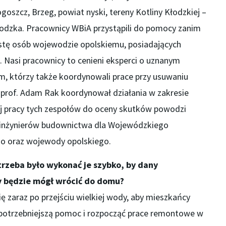
oszcz, Brzeg, powiat nyski, tereny Kotliny Kłodzkiej –
łodzka. Pracownicy WBiA przystąpili do pomocy zanim
listę osób wojewodzie opolskiemu, posiadających
. Nasi pracownicy to cenieni eksperci o uznanym
 którzy także koordynowali prace przy usuwaniu
 prof. Adam Rak koordynował działania w zakresie
ej pracy tych zespołów do oceny skutków powodzi
h inżynierów budownictwa dla Wojewódzkiego
o oraz wojewody opolskiego.
rzeba było wykonać je szybko, by dany
y będzie mógł wrócić do domu?
ię zaraz po przejściu wielkiej wody, aby mieszkańcy
ajpotrzebniejszą pomoc i rozpocząć prace remontowe w