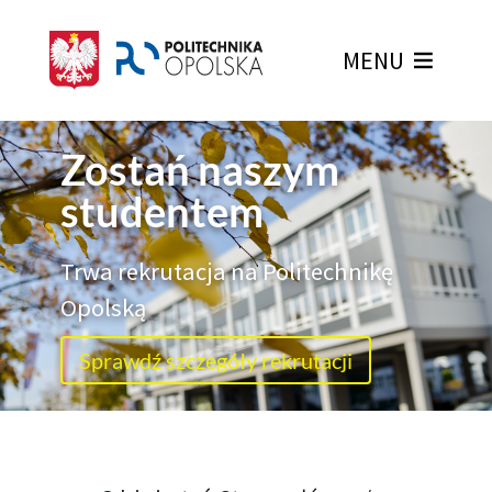
MENU
Zostań naszym
studentem
Trwa rekrutacja na Politechnikę
Opolską
Sprawdź szczegóły rekrutacji