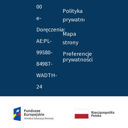
00
Polityka
e-
prywatności
Doręczenia:
Mapa
AE:PL-
strony
99580-
Preferencje
prywatności
84987-
WADTH-
24