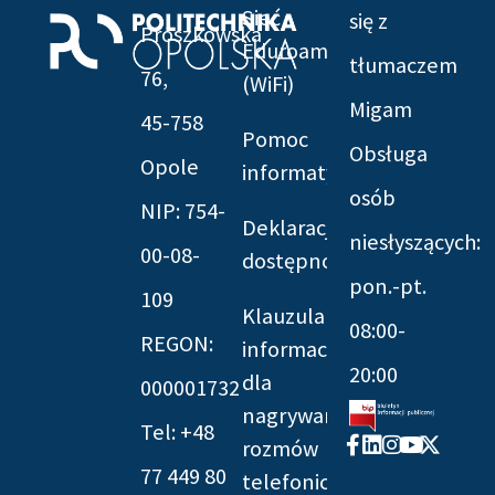
Sieć
się z
Prószkowska
Eduroam
tłumaczem
76,
(WiFi)
Migam
45-758
Pomoc
Obsługa
Opole
informatyczna
osób
NIP: 754-
Deklaracja
niesłyszących:
00-08-
dostępności
pon.-pt.
109
Klauzula
08:00-
REGON:
informacyjna
20:00
dla
000001732
nagrywania
Tel: +48
Facebook-
Linkedin
Instagram
Youtube
X-
rozmów
f
twitter
77 449 80
telefonicznych