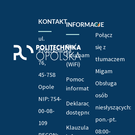
KONTAKT
INFORMACJE
Połącz
ul.
Sieć
się z
Prószkowska
Eduroam
tłumaczem
76,
(WiFi)
Migam
45-758
Pomoc
Obsługa
Opole
informatyczna
osób
NIP: 754-
Deklaracja
niesłyszących:
00-08-
dostępności
pon.-pt.
109
Klauzula
08:00-