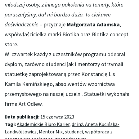
młodszej osoby, z innego pokolenia na tematy, które
poruszałyśmy, dał mi bardzo dużo. To ciekawe
doświadczenie
– przyznaje
Małgorzata Adamska
,
współwłaścicielka marki Biotika oraz Biotika concept
store.
W czwartek każdy z uczestników programu odebrał
dyplom, zarówno studenci jak i mentorzy otrzymali
statuetkę zaprojektowaną przez Konstancję Lis i
Kamila Kamińskiego, absolwentów wzornictwa
przemysłowego na naszej uczelni. Statuetki wykonała
firma Art Odlew.
Data publikacji:
15 czerwca 2023
Tagi:
Akademickie Biuro Karier
,
dr inż. Aneta Kucińska-
Landwójtowicz
,
Mentor Mix
,
studenci
,
współpraca z