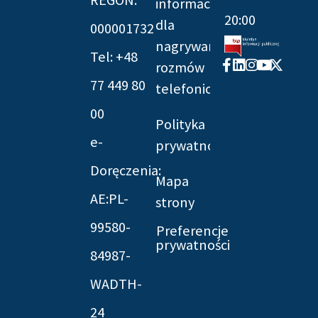
REGON:
informacyjna
20:00
dla
000001732
nagrywania
Tel: +48
Facebook-
Linkedin
Instagram
Youtube
X-
rozmów
f
twitter
77 449 80
telefonicznych
00
Polityka
e-
prywatności
Doręczenia:
Mapa
AE:PL-
strony
99580-
Preferencje
prywatności
84987-
WADTH-
24