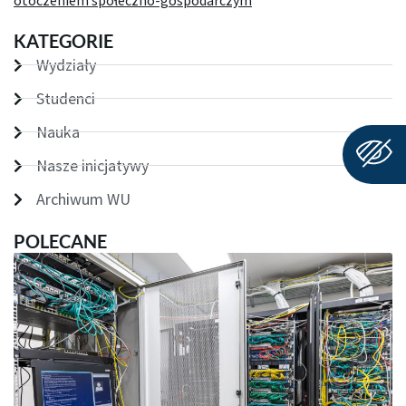
otoczeniem społeczno-gospodarczym
KATEGORIE
Wydziały
Studenci
Nauka
Nasze inicjatywy
Archiwum WU
POLECANE