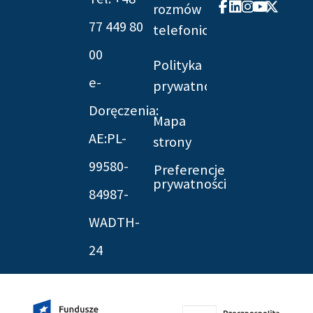
Facebook-
Linkedin
Instagram
Youtube
X-
rozmów
f
twitter
77 449 80
telefonicznych
00
Polityka
e-
prywatności
Doręczenia:
Mapa
AE:PL-
strony
99580-
Preferencje
prywatności
84987-
WADTH-
24