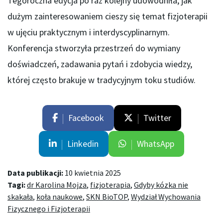
Tegoroczna edycja po raz kolejny udowodniła, jak
dużym zainteresowaniem cieszy się temat fizjoterapii
w ujęciu praktycznym i interdyscyplinarnym.
Konferencja stworzyła przestrzeń do wymiany
doświadczeń, zadawania pytań i zdobycia wiedzy,
której często brakuje w tradycyjnym toku studiów.
Facebook
Twitter
Linkedin
WhatsApp
Data publikacji:
10 kwietnia 2025
Tagi:
dr Karolina Mojza
,
fizjoterapia
,
Gdyby kózka nie
skakała
,
koła naukowe
,
SKN BioTOP
,
Wydział Wychowania
Fizycznego i Fizjoterapii