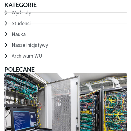
KATEGORIE
Wydziały
Studenci
Nauka
Nasze inicjatywy
Archiwum WU
POLECANE