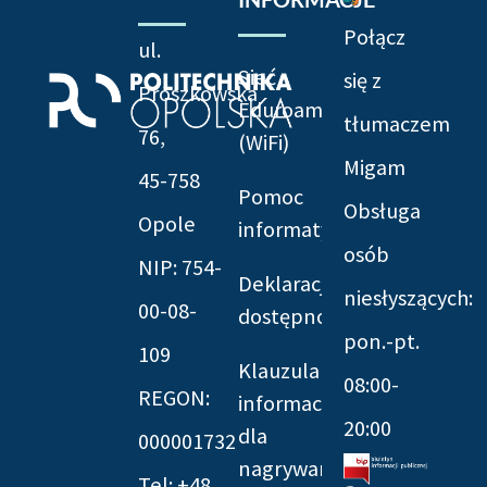
Połącz
ul.
Sieć
się z
Prószkowska
Eduroam
tłumaczem
76,
(WiFi)
Migam
45-758
Pomoc
Obsługa
Opole
informatyczna
osób
NIP: 754-
Deklaracja
niesłyszących:
00-08-
dostępności
pon.-pt.
109
Klauzula
08:00-
REGON:
informacyjna
20:00
dla
000001732
nagrywania
Tel: +48