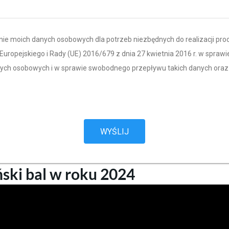
 moich danych osobowych dla potrzeb niezbędnych do realizacji proce
opejskiego i Rady (UE) 2016/679 z dnia 27 kwietnia 2016 r. w sprawi
ych osobowych i w sprawie swobodnego przepływu takich danych oraz
WYŚLIJ
ński bal w roku 2024