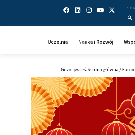
Facebook
Linkedin
Instagram
Youtube
X-
Wys
Wpisz
twitter
Uczelnia
Nauka i Rozwój
Wspó
Gdzie jesteś:
Strona główna
/
Formul