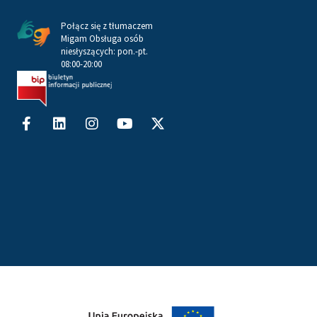
Połącz się z tłumaczem
Migam Obsługa osób
niesłyszących: pon.-pt.
08:00-20:00
Facebook-
Linkedin
Instagram
Youtube
X-
f
twitter