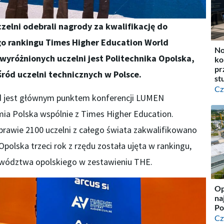
zelni odebrali nagrody za kwalifikację do
go rankingu Times Higher Education World
No
 wyróżnionych uczelni jest Politechnika Opolska,
ko
pr
śród uczelni technicznych w Polsce.
st
Cz
d jest głównym punktem konferencji LUMEN
ia Polska wspólnie z Times Higher Education.
 prawie 2100 uczelni z całego świata zakwalifikowano
 Opolska trzeci rok z rzędu została ujęta w rankingu,
jewództwa opolskiego w zestawieniu THE.
Op
na
Po
Cz