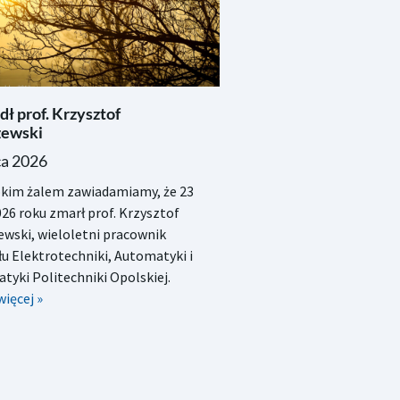
ł prof. Krzysztof
ewski
ca 2026
okim żalem zawiadamiamy, że 23
026 roku zmarł prof. Krzysztof
wski, wieloletni pracownik
u Elektrotechniki, Automatyki i
tyki Politechniki Opolskiej.
więcej »