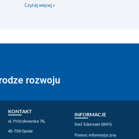
Czytaj więcej »
drodze rozwoju
KONTAKT
INFORMACJE
ul. Prószkowska 76,
Sieć Eduroam (WiFi)
45-758 Opole
Pomoc informatyczna