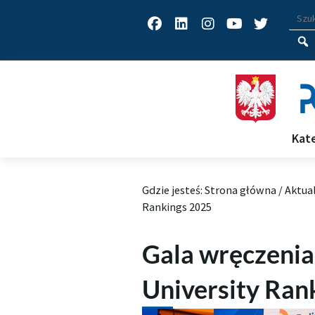
Facebook
Linkedin
Instagram
Youtube
Twitter
Wys
Wpisz
Kat
Gdzie jesteś:
Strona główna
/
Aktua
Rankings 2025
Gala wręczeni
University Ran