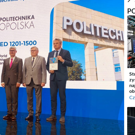
P
St
zy
na
ob
Cz