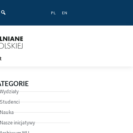
ać
PL
EN
t
ATEGORIE
Wydziały
Studenci
Nauka
Nasze inicjatywy
Archiwum WU