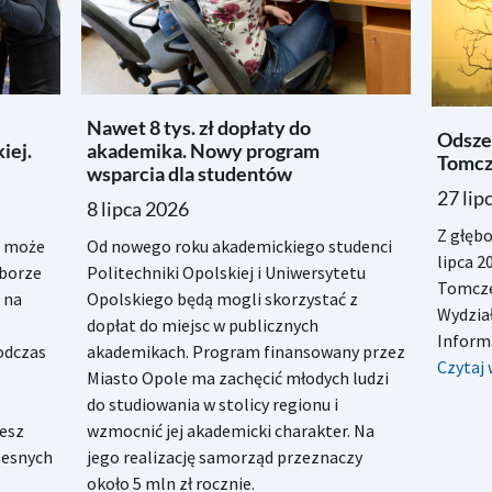
Nawet 8 tys. zł dopłaty do
Odszed
iej.
akademika. Nowy program
Tomcz
wsparcia dla studentów
27 lip
8 lipca 2026
Z głęb
A może
Od nowego roku akademickiego studenci
lipca 2
yborze
Politechniki Opolskiej i Uniwersytetu
Tomcze
 na
Opolskiego będą mogli skorzystać z
Wydział
dopłat do miejsc w publicznych
Informa
podczas
akademikach. Program finansowany przez
Czytaj 
Miasto Opole ma zachęcić młodych ludzi
do studiowania w stolicy regionu i
iesz
wzmocnić jej akademicki charakter. Na
zesnych
jego realizację samorząd przeznaczy
około 5 mln zł rocznie.