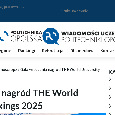
zukiwarka pracowników
 nazwisko, fragment nazwiska bądź imię pracownika aby wyszuk
Wpisz
szukaną
frazę
aby
wyszukać
na
stronie
egorie
Rankingi
Rekrutacja
Dla mediów
Kontak
lności opz
/
Gala wręczenia nagród THE World University
K
a nagród THE World
kings 2025