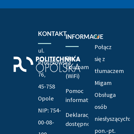
KONTAKT
INFORMACJE
Połącz
ul.
Sieć
się z
Prószkowska
Eduroam
tłumaczem
76,
(WiFi)
Migam
45-758
Pomoc
Obsługa
Opole
informatyczna
osób
NIP: 754-
Deklaracja
niesłyszących:
00-08-
dostępności
pon.-pt.