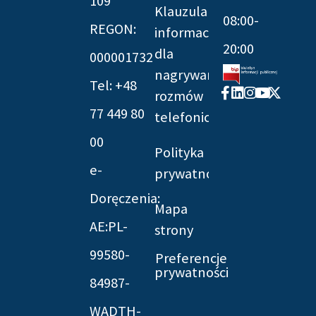
109
Klauzula
08:00-
REGON:
informacyjna
20:00
dla
000001732
nagrywania
Tel: +48
Facebook-
Linkedin
Instagram
Youtube
X-
rozmów
f
twitter
77 449 80
telefonicznych
00
Polityka
e-
prywatności
Doręczenia:
Mapa
AE:PL-
strony
99580-
Preferencje
prywatności
84987-
WADTH-